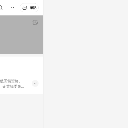
筆記
點數回饋資格。
員、企業福委會員
遊/住宿券、餐票
商城、專案商品、
。 5. 點數回
物ETMall站
Mall之結帳頁
以同一訂單中同一
訊整合性平台，商