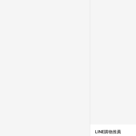
品資料更新會有時間差
準。 9. 若有贈點爭議
贈點回饋。 10. 
紅包頁面規則為準。
LINE購物推薦