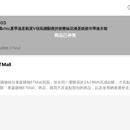
803
國chic夏季溫柔氣質V領高腰顯瘦拼接蕾絲花邊蛋糕裙吊帶連衣裙
商品已停售
購物 ETMall
Mall
INE購物前往東森購物ETMall頁面，並在同一瀏覽器於24小時內完成結帳，才具
回饋僅限「東森購物ETMall」商品，購買不具返點類別的商品，以及使用網連通會
皆不在點數回饋範圍內。 3. 如購買以下類別商品，將無法獲得點數回饋：旅
APPLE、愛買、虛擬點數卡、悠遊卡、一卡通、icash愛金卡、環球嚴選、
4. 如取消訂單、退貨、退款或購物中登出東森購物ETMall，將無法獲得點數回饋
之最終發票金額計算，實際回饋請依LINE購物通知為主。 6. 訂單如有使用東森購
限於東森幣、樂透金、東森現金券等)，不具點數回饋資格。詳細請依東森購物ET
INE購物設有「單一商品最高回饋點數」機制(特殊活動時開放「回饋無上限」)，
訂單成立時間當下LINE購物所設定的回饋機制為準。 8. LINE購物為購物資