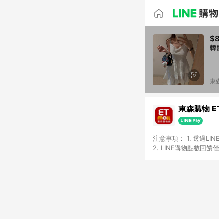
$
韓
東森
東森購物 ET
注意事項： 1. 透過L
2. LINE購物點數
等身份結帳成立之訂單，
券、手錶、精品、珠寶、
「草莓網」全館商品。 
饋會扣除所有折扣優惠後
內之折扣優惠(包含但不
面顯示為準。 7. L
商品不論件數計算，並依