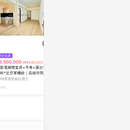
$1,690
歷史低價
歷史低價
祥江鋁梯-(特大A)A字梯/4尺
9,500,000
$3,751
(降$480,000)
(降$7
史泰博台灣
新電梯雙套房+平車+露台*近
【MUNA家居
科*近空軍機校｜高雄市岡山區
櫃/共兩色原
2%
和街
168實價登錄比價王
特力屋
0%
0%