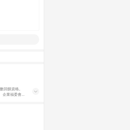
點數回饋資格。
員、企業福委會員
遊/住宿券、餐票
商城、專案商品、
。 5. 點數回
物ETMall站
Mall之結帳頁
以同一訂單中同一