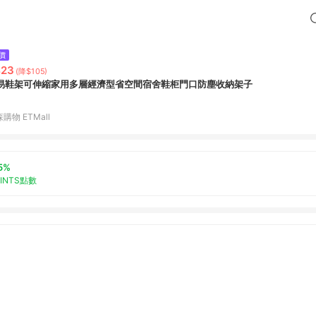
價
423
(降$105)
易鞋架可伸縮家用多層經濟型省空間宿舍鞋柜門口防塵收納架子
購物 ETMall
5%
OINTS點數