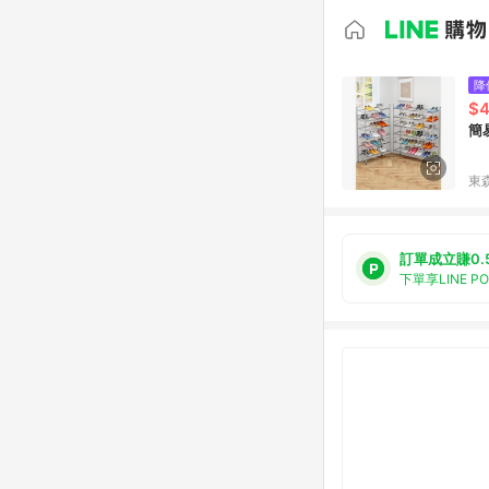
降
$
簡
東森
訂單成立賺0.
下單享LINE P