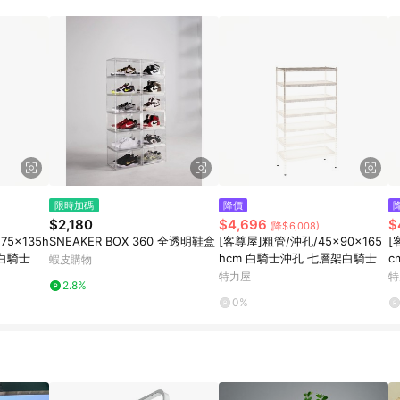
訂單成立時間當下LINE購物所設定的回饋機制為準。 8. LINE購物為購物資
，如顯示之商品規格、顏色、價位、贈品與東森購物ETMall銷售網頁不符，以
，請務必於訂單日期+180天以內至LINE購物客服洽詢；若超過180天(含)以上
部分點數紅包僅限指定商品使用，或不適用於無回饋商品。各點數紅包之適用商品與
限時加碼
降價
$2,180
$4,696
$
(降$6,008)
75x135h
SNEAKER BOX 360 全透明鞋盒
[客尊屋]粗管/沖孔/45x90x165
[
架白騎士
hcm 白騎士沖孔 七層架白騎士
c
蝦皮購物
特力屋
特
2.8%
0%