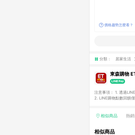
價格趨勢怎麼看？
分類：
居家生活
東森購物 ET
注意事項： 1. 透過L
2. LINE購物點數
等身份結帳成立之訂單，
券、手錶、精品、珠寶、
「草莓網」全館商品。 
相似商品
熱銷
饋會扣除所有折扣優惠後
內之折扣優惠(包含但不
相似商品
面顯示為準。 7. L