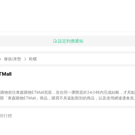
設定到價通知
傢俱/床墊
鞋櫃
Mall
INE購物前往東森購物ETMall頁面，並在同一瀏覽器於24小時內完成結帳，才具
回饋僅限「東森購物ETMall」商品，購買不具返點類別的商品，以及使用網連通會
皆不在點數回饋範圍內。 3. 如購買以下類別商品，將無法獲得點數回饋：旅
APPLE、愛買、虛擬點數卡、悠遊卡、一卡通、icash愛金卡、環球嚴選、
4. 如取消訂單、退貨、退款或購物中登出東森購物ETMall，將無法獲得點數回饋
排行榜
之最終發票金額計算，實際回饋請依LINE購物通知為主。 6. 訂單如有使用東森購
限於東森幣、樂透金、東森現金券等)，不具點數回饋資格。詳細請依東森購物ET
INE購物設有「單一商品最高回饋點數」機制(特殊活動時開放「回饋無上限」)，