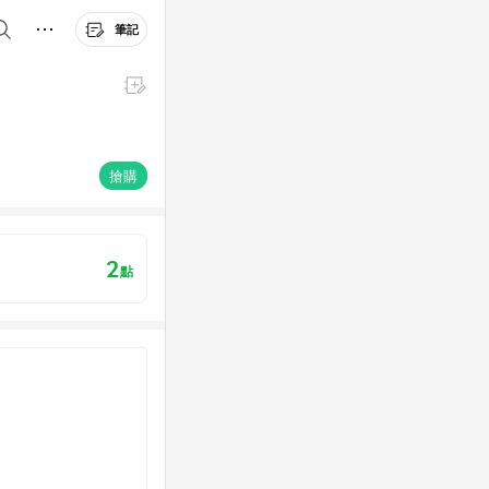
筆記
搶購
2
點