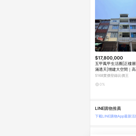
$17,800,000
五甲鳳甲生活圈|正樓層
滿透天|增建大空間｜
區三商街
5168實價登錄比價王
0%
LINE購物推薦
下載LINE購物App
最新活