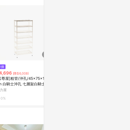
訊整合性平台，商
銷售網頁標示為
進行申訴，恕無法
使用條件請依點數
降價
降價
降價
4,696
$2,214
$4,430
(降$6,008)
(降$2,835)
(降$5
客尊屋]粗管/沖孔/45x75x165h
【客尊屋】小資型《粗管徑》45
[客尊屋]粗管/
m 白騎士沖孔 七層架白騎士
X60X135Hcm 白騎士七層架
cm 白騎士沖
力屋
特力屋
特力屋
0%
0%
0%