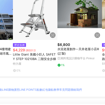
$6,800
歷史低價
4樓增建
水泥老屋創作--天井老屋小店III
$4,229
$
(降$512)
高雄市鳳山
(訂製)
Little Giant 美國小巨人 SAFET
全
亞洲跨境設計購物平台 Pinkoi
Y STEP 10210BA 二階安全步梯
路
協
特力屋
5
1%
0%
動
LINE購物護照
LINE POINTS點數紅包
賺點教學
常見問題
聯絡我們