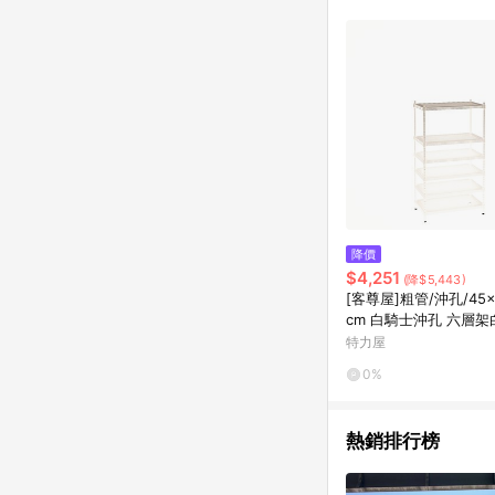
商品不論件數計算，並依
品資料更新會有時間差
準。 9. 若有贈點爭議
贈點回饋。 10. 
紅包頁面規則為準。
降價
$4,251
(降$5,443)
[客尊屋]粗管/沖孔/45x
cm 白騎士沖孔 六層
特力屋
0%
熱銷排行榜