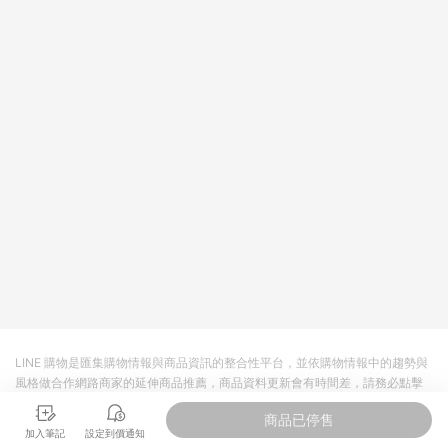
回饋。 5. 點數回饋會扣除所有折扣優惠後之最終發票金額計算，
實際回饋請依LINE購物通知為主。 6. 訂單如有使用東森購物
ETMall站內之折扣優惠(包含但不限於東森幣、樂透金、東森現金
券等)，不具點數回饋資格。詳細請依東森購物ETMall之結帳頁面
顯示為準。 7. LINE購物設有「單一商品最高回饋點數」機制(特
殊活動時開放「回饋無上限」)，以同一訂單中同一商品不論件數
計算，並依訂單成立時間當下LINE購物所設定的回饋機制為準。
8. LINE購物為購物資訊整合性平台，商品資料更新會有時間差，
如顯示之商品規格、顏色、價位、贈品與東森購物ETMall銷售網
頁不符，以銷售網頁標示為準。 9. 若有贈點爭議，請務必於訂單
日期+180天以內至LINE購物客服洽詢；若超過180天(含)以上進
行申訴，恕無法贈點回饋。 10. 部分點數紅包僅限指定商品使
用，或不適用於無回饋商品。各點數紅包之適用商品與使用條件
請依點數紅包頁面規則為準。
LINE 購物是匯集購物情報與商品資訊的整合性平台，並依購物情報中的趨勢與
風格做合作網路商家的延伸商品推薦，商品資料更新會有時間差，請務必點擊
商品至各合作網路商家，確認現售價與購物條件，一切資訊以合作廠商網頁為
商品已停售
準。
加入筆記
設定到價通知