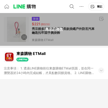
筆記
降價
$221
(降$55)
秀豆館多彩雙拼色手機長款掛繩戶外防丟汽車
商品已停售
鑰匙扣牢固手腕掛飾
東森購物 ETMall
東森購物 ETMall
注意事項： 1. 透過LINE購物前往東森購物ETMall頁面，並在同一
瀏覽器於24小時內完成結帳，才具點數回饋資格。 2. LINE購物
點數回饋僅限「東森購物ETMall」商品，購買不具返點類別的商
品，以及使用網連通會員、企業福委會員等身份結帳成立之訂
單，皆不在點數回饋範圍內。 3. 如購買以下類別商品，將無法獲
得點數回饋：旅遊/住宿券、餐票券、手錶、精品、珠寶、
APPLE、愛買、虛擬點數卡、悠遊卡、一卡通、icash愛金卡、環
球嚴選、商城、專案商品、「草莓網」全館商品。 4. 如取消訂
單、退貨、退款或購物中登出東森購物ETMall，將無法獲得點數