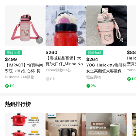
單、退貨、退款或購物中登出東森購物ETMall，將無法獲得點數
回饋。 5. 點數回饋會扣除所有折扣優惠後之最終發票金額計算，
實際回饋請依LINE購物通知為主。 6. 訂單如有使用東森購物
ETMall站內之折扣優惠(包含但不限於東森幣、樂透金、東森現金
券等)，不具點數回饋資格。詳細請依東森購物ETMall之結帳頁面
顯示為準。 7. LINE購物設有「單一商品最高回饋點數」機制(特
殊活動時開放「回饋無上限」)，以同一訂單中同一商品不論件數
計算，並依訂單成立時間當下LINE購物所設定的回饋機制為準。
8. LINE購物為購物資訊整合性平台，商品資料更新會有時間差，
$260
$88
限時加碼
限時加碼
如顯示之商品規格、顏色、價位、贈品與東森購物ETMall銷售網
【震撼精品百貨】大
Hel
$499
$264
頁不符，以銷售網頁標示為準。 9. 若有贈點爭議，請務必於訂單
寶/大口仔_Minna No T
型真
【IMPACT】怡寶時尚
YOG-Hellokitty咖啡杯
日期+180天以內至LINE購物客服洽詢；若超過180天(含)以上進
abo~日本SANRIO三麗
Yahoo購物中心
Yah
學院-kitty甜心杯-長背
女生高顏值大容量保溫
行申訴，恕無法贈點回饋。 10. 部分點數紅包僅限指定商品使
鷗吸管水壺500ML*00
帶(350ml)-粉紅 IMKT
杯可愛學生上課便攜吸
PChome 24h購物
蝦皮購物
用，或不適用於無回饋商品。各點數紅包之適用商品與使用條件
0%
1
450
B07PK
管杯
請依點數紅包頁面規則為準。
1%
2%
熱銷排行榜