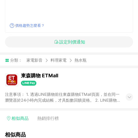
價格趨勢怎麼看？
設定到價通知
分類：
家電影音
料理家電
熱水瓶
東森購物 ETMall
注意事項： 1. 透過LINE購物前往東森購物ETMall頁面，並在同一
瀏覽器於24小時內完成結帳，才具點數回饋資格。 2. LINE購物
點數回饋僅限「東森購物ETMall」商品，購買不具返點類別的商
品，以及使用網連通會員、企業福委會員等身份結帳成立之訂
單，皆不在點數回饋範圍內。 3. 如購買以下類別商品，將無法獲
相似商品
熱銷排行榜
得點數回饋：旅遊/住宿券、餐票券、手錶、精品、珠寶、
APPLE、愛買、虛擬點數卡、悠遊卡、一卡通、icash愛金卡、環
相似商品
球嚴選、商城、專案商品、「草莓網」全館商品。 4. 如取消訂