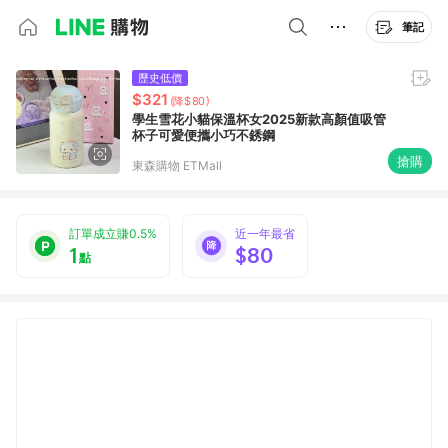
筆記
歷史低價
$321
(降$80)
學生雪花小貓保溫杯女2025新款高顏值吸管
杯子可愛便攜小巧不銹鋼
搶購
東森購物 ETMall
訂單成立賺0.5%
近一年最省
1
$80
點