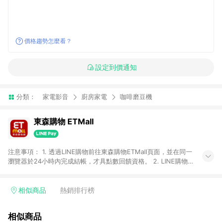
價格趨勢怎麼看？
設定到價通知
分類：
家電影音
廚房家電
咖啡磨豆機
東森購物 ETMall
注意事項： 1. 透過LINE購物前往東森購物ETMall頁面，並在同一
瀏覽器於24小時內完成結帳，才具點數回饋資格。 2. LINE購物
點數回饋僅限「東森購物ETMall」商品，購買不具返點類別的商
品，以及使用網連通會員、企業福委會員等身份結帳成立之訂
單，皆不在點數回饋範圍內。 3. 如購買以下類別商品，將無法獲
相似商品
熱銷排行榜
得點數回饋：旅遊/住宿券、餐票券、手錶、精品、珠寶、
APPLE、愛買、虛擬點數卡、悠遊卡、一卡通、icash愛金卡、環
相似商品
球嚴選、商城、專案商品、「草莓網」全館商品。 4. 如取消訂