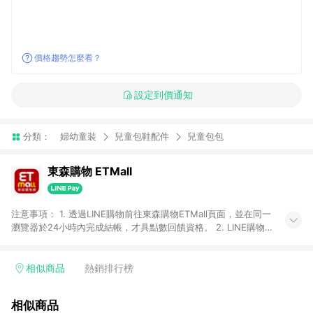
價格趨勢怎麼看？
設定到價通知
分類：
婦幼童裝
兒童包鞋配件
兒童包包
東森購物 ETMall
注意事項： 1. 透過LINE購物前往東森購物ETMall頁面，並在同一
瀏覽器於24小時內完成結帳，才具點數回饋資格。 2. LINE購物
點數回饋僅限「東森購物ETMall」商品，購買不具返點類別的商
品，以及使用網連通會員、企業福委會員等身份結帳成立之訂
單，皆不在點數回饋範圍內。 3. 如購買以下類別商品，將無法獲
相似商品
熱銷排行榜
得點數回饋：旅遊/住宿券、餐票券、手錶、精品、珠寶、
APPLE、愛買、虛擬點數卡、悠遊卡、一卡通、icash愛金卡、環
相似商品
球嚴選、商城、專案商品、「草莓網」全館商品。 4. 如取消訂