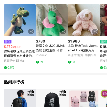
單、退貨、退款或購物中登出東森購物ETMall，將無法獲得點數
回饋。 5. 點數回饋會扣除所有折扣優惠後之最終發票金額計算，
實際回饋請依LINE購物通知為主。 6. 訂單如有使用東森購物
ETMall站內之折扣優惠(包含但不限於東森幣、樂透金、東森現金
券等)，不具點數回饋資格。詳細請依東森購物ETMall之結帳頁面
顯示為準。 7. LINE購物設有「單一商品最高回饋點數」機制(特
殊活動時開放「回饋無上限」)，以同一訂單中同一商品不論件數
計算，並依訂單成立時間當下LINE購物所設定的回饋機制為準。
8. LINE購物為購物資訊整合性平台，商品資料更新會有時間差，
$780
$1,980
降價
限時
如顯示之商品規格、顏色、價位、贈品與東森購物ETMall銷售網
韓國文創 JOGUMAN
北歐 瑞典Teddykomp
$272
$18
(降$68)
頁不符，以銷售網頁標示為準。 9. 若有贈點爭議，請務必於訂單
恐龍 頸枕造型 吊飾 絨
aniet Lolli粉嫩兔兔 新
鱷魚毛絨玩具丑萌恐龍
🍓
日期+180天以內至LINE購物客服洽詢；若超過180天(含)以上進
毛玩具 韓國代購
年禮物 交換禮物
Insane21
亞洲跨境設計購物平台
玩偶睡覺抱布娃娃抱枕
趣變
行申訴，恕無法贈點回饋。 10. 部分點數紅包僅限指定商品使
Pinkoi
公仔女生床上生日禮物
式小
東森購物 ETMall
蝦皮
用，或不適用於無回饋商品。各點數紅包之適用商品與使用條件
2%
1%
愛超
請依點數紅包頁面規則為準。
0.5%
6
具 
公仔
熱銷排行榜