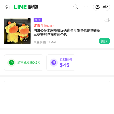
筆記
降價
$184
(降$45)
周邊公仔水豚嚕嚕玩偶背包可愛包包書包搞怪
丑萌雙肩包青蛙背包包
搶購
東森購物 ETMall
近期最省
訂單成立賺0.5%
$45