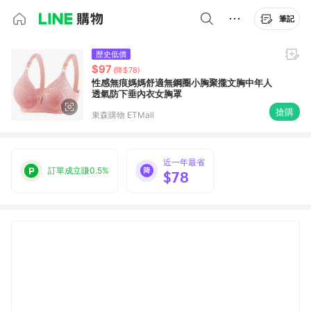
筆記
歷史低價
$97
(降$78)
性感無痕媽媽舒適無鋼圈小胸聚攏文胸中年人
透氣防下垂內衣女胸罩
搶購
東森購物 ETMall
近一年最省
訂單成立賺0.5%
$78