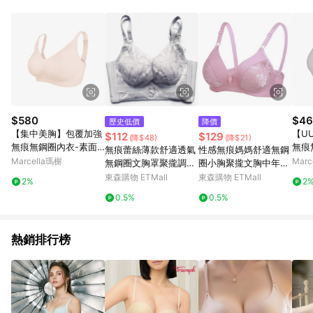
單、退貨、退款或購物中登出東森購物ETMall，將無法獲得點數
回饋。 5. 點數回饋會扣除所有折扣優惠後之最終發票金額計算，
實際回饋請依LINE購物通知為主。 6. 訂單如有使用東森購物
ETMall站內之折扣優惠(包含但不限於東森幣、樂透金、東森現金
券等)，不具點數回饋資格。詳細請依東森購物ETMall之結帳頁面
顯示為準。 7. LINE購物設有「單一商品最高回饋點數」機制(特
殊活動時開放「回饋無上限」)，以同一訂單中同一商品不論件數
計算，並依訂單成立時間當下LINE購物所設定的回饋機制為準。
8. LINE購物為購物資訊整合性平台，商品資料更新會有時間差，
$580
$46
歷史低價
降價
如顯示之商品規格、顏色、價位、贈品與東森購物ETMall銷售網
【集中美胸】包覆加強
【U
$112
$129
(降$48)
(降$21)
頁不符，以銷售網頁標示為準。 9. 若有贈點爭議，請務必於訂單
無痕無鋼圈內衣-素面 -
無痕無
無痕蕾絲薄款舒適透氣
性感無痕媽媽舒適無鋼
日期+180天以內至LINE購物客服洽詢；若超過180天(含)以上進
XL / 裸粉
木槿
Marcella瑪榭
Marc
無鋼圈文胸罩聚攏調整
圈小胸聚攏文胸中年人
行申訴，恕無法贈點回饋。 10. 部分點數紅包僅限指定商品使
型收副乳女士內衣329
透氣防下垂內衣女胸罩
東森購物 ETMall
東森購物 ETMall
用，或不適用於無回饋商品。各點數紅包之適用商品與使用條件
2%
2
6
請依點數紅包頁面規則為準。
0.5%
0.5%
熱銷排行榜