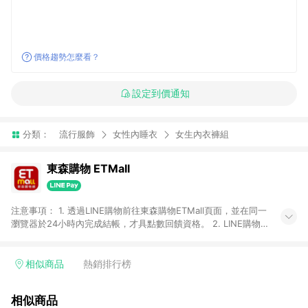
價格趨勢怎麼看？
設定到價通知
分類：
流行服飾
女性內睡衣
女生內衣褲組
東森購物 ETMall
注意事項： 1. 透過LINE購物前往東森購物ETMall頁面，並在同一
瀏覽器於24小時內完成結帳，才具點數回饋資格。 2. LINE購物
點數回饋僅限「東森購物ETMall」商品，購買不具返點類別的商
品，以及使用網連通會員、企業福委會員等身份結帳成立之訂
單，皆不在點數回饋範圍內。 3. 如購買以下類別商品，將無法獲
相似商品
熱銷排行榜
得點數回饋：旅遊/住宿券、餐票券、手錶、精品、珠寶、
APPLE、愛買、虛擬點數卡、悠遊卡、一卡通、icash愛金卡、環
相似商品
球嚴選、商城、專案商品、「草莓網」全館商品。 4. 如取消訂