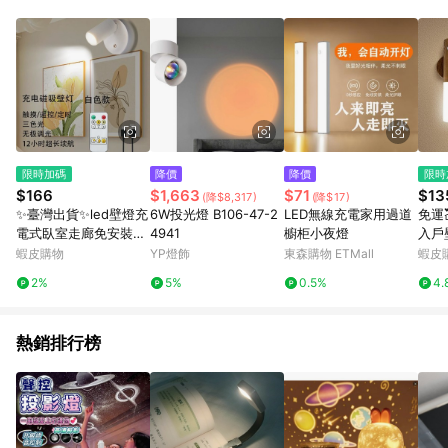
單、退貨、退款或購物中登出東森購物ETMall，將無法獲得點數
回饋。 5. 點數回饋會扣除所有折扣優惠後之最終發票金額計算，
實際回饋請依LINE購物通知為主。 6. 訂單如有使用東森購物
ETMall站內之折扣優惠(包含但不限於東森幣、樂透金、東森現金
券等)，不具點數回饋資格。詳細請依東森購物ETMall之結帳頁面
顯示為準。 7. LINE購物設有「單一商品最高回饋點數」機制(特
殊活動時開放「回饋無上限」)，以同一訂單中同一商品不論件數
計算，並依訂單成立時間當下LINE購物所設定的回饋機制為準。
8. LINE購物為購物資訊整合性平台，商品資料更新會有時間差，
限時加碼
降價
降價
限時
如顯示之商品規格、顏色、價位、贈品與東森購物ETMall銷售網
$166
$1,663
$71
$13
(降$8,317)
(降$17)
頁不符，以銷售網頁標示為準。 9. 若有贈點爭議，請務必於訂單
✨臺灣出貨✨led壁燈充
6W投光燈 B106-47-2
LED無線充電家用過道
免運
日期+180天以內至LINE購物客服洽詢；若超過180天(含)以上進
電式臥室走廊免安裝可
4941
櫥柜小夜燈
入戶
行申訴，恕無法贈點回饋。 10. 部分點數紅包僅限指定商品使
遙控調節3種燈光觸摸
亮智
蝦皮購物
YP燈飾
東森購物 ETMall
蝦皮
用，或不適用於無回饋商品。各點數紅包之適用商品與使用條件
遙控按鍵
不刺
請依點數紅包頁面規則為準。
2%
5%
0.5%
4.
熱銷排行榜