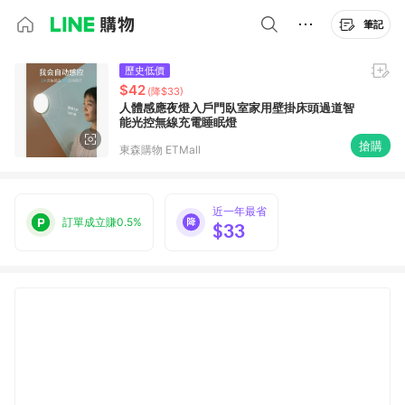
筆記
歷史低價
$42
(降$33)
人體感應夜燈入戶門臥室家用壁掛床頭過道智
能光控無線充電睡眠燈
搶購
東森購物 ETMall
近一年最省
訂單成立賺0.5%
$33