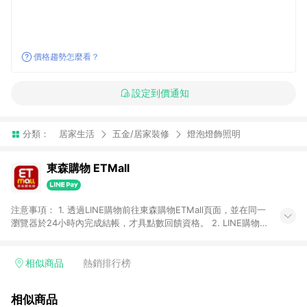
價格趨勢怎麼看？
設定到價通知
分類：
居家生活
五金/居家裝修
燈泡燈飾照明
東森購物 ETMall
注意事項： 1. 透過LINE購物前往東森購物ETMall頁面，並在同一
瀏覽器於24小時內完成結帳，才具點數回饋資格。 2. LINE購物
點數回饋僅限「東森購物ETMall」商品，購買不具返點類別的商
品，以及使用網連通會員、企業福委會員等身份結帳成立之訂
單，皆不在點數回饋範圍內。 3. 如購買以下類別商品，將無法獲
相似商品
熱銷排行榜
得點數回饋：旅遊/住宿券、餐票券、手錶、精品、珠寶、
APPLE、愛買、虛擬點數卡、悠遊卡、一卡通、icash愛金卡、環
相似商品
球嚴選、商城、專案商品、「草莓網」全館商品。 4. 如取消訂