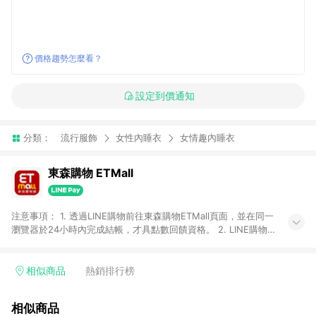
價格趨勢怎麼看？
設定到價通知
分類：
流行服飾
女性內睡衣
女情趣內睡衣
東森購物 ETMall
注意事項： 1. 透過LINE購物前往東森購物ETMall頁面，並在同一
瀏覽器於24小時內完成結帳，才具點數回饋資格。 2. LINE購物
點數回饋僅限「東森購物ETMall」商品，購買不具返點類別的商
品，以及使用網連通會員、企業福委會員等身份結帳成立之訂
單，皆不在點數回饋範圍內。 3. 如購買以下類別商品，將無法獲
相似商品
熱銷排行榜
得點數回饋：旅遊/住宿券、餐票券、手錶、精品、珠寶、
APPLE、愛買、虛擬點數卡、悠遊卡、一卡通、icash愛金卡、環
相似商品
球嚴選、商城、專案商品、「草莓網」全館商品。 4. 如取消訂