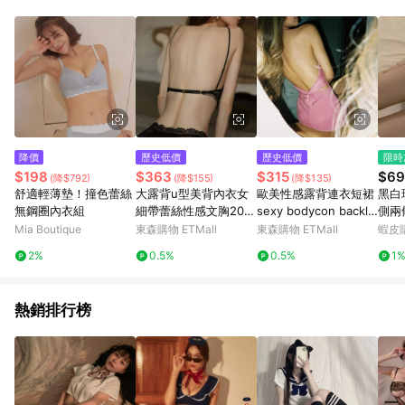
單、退貨、退款或購物中登出東森購物ETMall，將無法獲得點數
回饋。 5. 點數回饋會扣除所有折扣優惠後之最終發票金額計算，
實際回饋請依LINE購物通知為主。 6. 訂單如有使用東森購物
ETMall站內之折扣優惠(包含但不限於東森幣、樂透金、東森現金
券等)，不具點數回饋資格。詳細請依東森購物ETMall之結帳頁面
顯示為準。 7. LINE購物設有「單一商品最高回饋點數」機制(特
殊活動時開放「回饋無上限」)，以同一訂單中同一商品不論件數
計算，並依訂單成立時間當下LINE購物所設定的回饋機制為準。
8. LINE購物為購物資訊整合性平台，商品資料更新會有時間差，
降價
歷史低價
歷史低價
限時
如顯示之商品規格、顏色、價位、贈品與東森購物ETMall銷售網
$198
$363
$315
$69
(降$792)
(降$155)
(降$135)
頁不符，以銷售網頁標示為準。 9. 若有贈點爭議，請務必於訂單
舒適輕薄墊！撞色蕾絲
大露背u型美背內衣女
歐美性感露背連衣短裙
黑白
日期+180天以內至LINE購物客服洽詢；若超過180天(含)以上進
無鋼圈內衣組
細帶蕾絲性感文胸202
sexy bodycon backle
側兩
行申訴，恕無法贈點回饋。 10. 部分點數紅包僅限指定商品使
6新款薄款隱形胸罩夏
ss mini sling dress
內褲
Mia Boutique
東森購物 ETMall
東森購物 ETMall
蝦皮
用，或不適用於無回饋商品。各點數紅包之適用商品與使用條件
天
舒適
請依點數紅包頁面規則為準。
2%
0.5%
0.5%
1
褲
熱銷排行榜