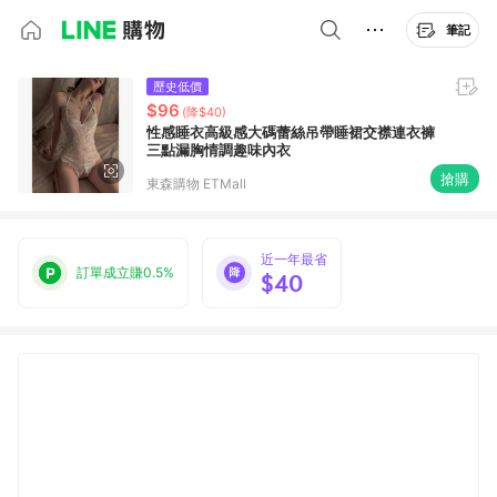
筆記
歷史低價
$96
(降$40)
性感睡衣高級感大碼蕾絲吊帶睡裙交襟連衣褲
三點漏胸情調趣味內衣
搶購
東森購物 ETMall
近一年最省
訂單成立賺0.5%
$40