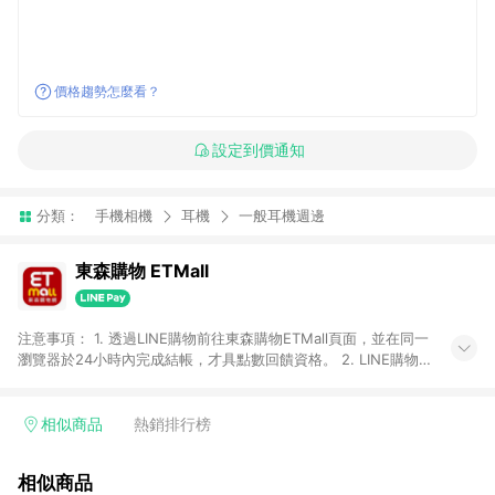
價格趨勢怎麼看？
設定到價通知
分類：
手機相機
耳機
一般耳機週邊
東森購物 ETMall
注意事項： 1. 透過LINE購物前往東森購物ETMall頁面，並在同一
瀏覽器於24小時內完成結帳，才具點數回饋資格。 2. LINE購物
點數回饋僅限「東森購物ETMall」商品，購買不具返點類別的商
品，以及使用網連通會員、企業福委會員等身份結帳成立之訂
單，皆不在點數回饋範圍內。 3. 如購買以下類別商品，將無法獲
相似商品
熱銷排行榜
得點數回饋：旅遊/住宿券、餐票券、手錶、精品、珠寶、
APPLE、愛買、虛擬點數卡、悠遊卡、一卡通、icash愛金卡、環
相似商品
球嚴選、商城、專案商品、「草莓網」全館商品。 4. 如取消訂