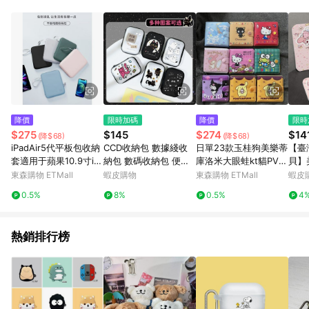
單、退貨、退款或購物中登出東森購物ETMall，將無法獲得點數
回饋。 5. 點數回饋會扣除所有折扣優惠後之最終發票金額計算，
實際回饋請依LINE購物通知為主。 6. 訂單如有使用東森購物
ETMall站內之折扣優惠(包含但不限於東森幣、樂透金、東森現金
券等)，不具點數回饋資格。詳細請依東森購物ETMall之結帳頁面
顯示為準。 7. LINE購物設有「單一商品最高回饋點數」機制(特
殊活動時開放「回饋無上限」)，以同一訂單中同一商品不論件數
計算，並依訂單成立時間當下LINE購物所設定的回饋機制為準。
8. LINE購物為購物資訊整合性平台，商品資料更新會有時間差，
降價
限時加碼
降價
限時
如顯示之商品規格、顏色、價位、贈品與東森購物ETMall銷售網
$275
$145
$274
$14
(降$68)
(降$68)
頁不符，以銷售網頁標示為準。 9. 若有贈點爭議，請務必於訂單
iPadAir5代平板包收納
CCD收納包 數據綫收
日單23款玉桂狗美樂蒂
【臺
日期+180天以內至LINE購物客服洽詢；若超過180天(含)以上進
套適用于蘋果10.9寸ip
納包 數碼收納包 便攜
庫洛米大眼蛙kt貓PVC
貝】
行申訴，恕無法贈點回饋。 10. 部分點數紅包僅限指定商品使
ad收納包air4電腦pad
相機包 ccd相機包 多功
兒童零錢包證件包卡包
折疊
東森購物 ETMall
蝦皮購物
東森購物 ETMall
蝦皮
用，或不適用於無回饋商品。各點數紅包之適用商品與使用條件
保護套手提10.9英寸防
能數碼配件丨數據綫收
妝鏡
請依點數紅包頁面規則為準。
0.5%
8%
0.5%
4
彎內膽包旅行便攜保護
納包/盒/袋 耳機充電器
鏡 
ccd
熱銷排行榜