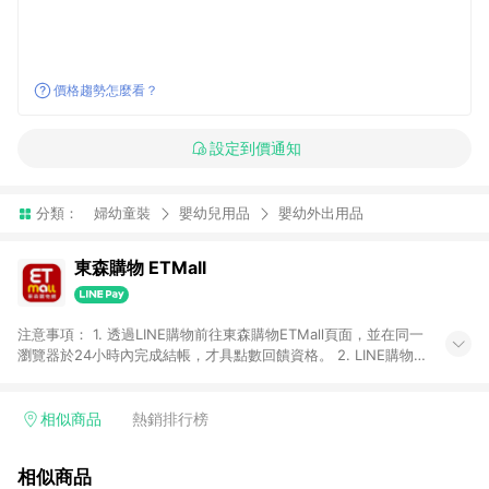
價格趨勢怎麼看？
設定到價通知
分類：
婦幼童裝
嬰幼兒用品
嬰幼外出用品
東森購物 ETMall
注意事項： 1. 透過LINE購物前往東森購物ETMall頁面，並在同一
瀏覽器於24小時內完成結帳，才具點數回饋資格。 2. LINE購物
點數回饋僅限「東森購物ETMall」商品，購買不具返點類別的商
品，以及使用網連通會員、企業福委會員等身份結帳成立之訂
單，皆不在點數回饋範圍內。 3. 如購買以下類別商品，將無法獲
相似商品
熱銷排行榜
得點數回饋：旅遊/住宿券、餐票券、手錶、精品、珠寶、
APPLE、愛買、虛擬點數卡、悠遊卡、一卡通、icash愛金卡、環
相似商品
球嚴選、商城、專案商品、「草莓網」全館商品。 4. 如取消訂