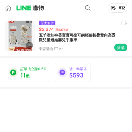
筆記
歷史低價
$2,374
(降$593)
五羊溜娃神器寶寶可坐可躺輕便折疊雙向高景
觀兒童遛娃嬰兒手推車
搶購
東森購物 ETMall
訂單成立賺0.5%
近一年最省
11
$593
點