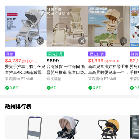
單、退貨、退款或購物中登出東森購物ETMall，將無法獲得點數
回饋。 5. 點數回饋會扣除所有折扣優惠後之最終發票金額計算，
實際回饋請依LINE購物通知為主。 6. 訂單如有使用東森購物
ETMall站內之折扣優惠(包含但不限於東森幣、樂透金、東森現金
券等)，不具點數回饋資格。詳細請依東森購物ETMall之結帳頁面
顯示為準。 7. LINE購物設有「單一商品最高回饋點數」機制(特
殊活動時開放「回饋無上限」)，以同一訂單中同一商品不論件數
計算，並依訂單成立時間當下LINE購物所設定的回饋機制為準。
8. LINE購物為購物資訊整合性平台，商品資料更新會有時間差，
降價
限時加碼
歷史低價
降價
如顯示之商品規格、顏色、價位、贈品與東森購物ETMall銷售網
$4,787
$899
$1,399
$2,
(降$1,196)
(降$349)
頁不符，以銷售網頁標示為準。 9. 若有贈點爭議，請務必於訂單
嬰兒手推車可躺可坐兒
台灣發貨 一年保固 折
新款兒童溜娃神器手推
嬰兒
日期+180天以內至LINE購物客服洽詢；若超過180天(含)以上進
童推車外出四輪減震雙
疊嬰兒推車 兒童口袋推
車高景觀嬰兒車一件折
手推
行申訴，恕無法贈點回饋。 10. 部分點數紅包僅限指定商品使
向一鍵折疊
車可折疊 可躺嬰兒手推
疊寶寶推車可坐可躺
曬太
東森購物 ETMall
蝦皮購物
東森購物 ETMall
東森購
用，或不適用於無回饋商品。各點數紅包之適用商品與使用條件
車 溜娃車 戶外旅行小
請依點數紅包頁面規則為準。
0.5%
6%
0.5%
0.
推車 購物車
熱銷排行榜