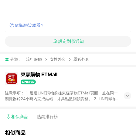
價格趨勢怎麼看？
設定到價通知
分類：
流行服飾
女性外套
罩衫外套
東森購物 ETMall
注意事項： 1. 透過LINE購物前往東森購物ETMall頁面，並在同一
瀏覽器於24小時內完成結帳，才具點數回饋資格。 2. LINE購物
點數回饋僅限「東森購物ETMall」商品，購買不具返點類別的商
品，以及使用網連通會員、企業福委會員等身份結帳成立之訂
單，皆不在點數回饋範圍內。 3. 如購買以下類別商品，將無法獲
相似商品
熱銷排行榜
得點數回饋：旅遊/住宿券、餐票券、手錶、精品、珠寶、
APPLE、愛買、虛擬點數卡、悠遊卡、一卡通、icash愛金卡、環
相似商品
球嚴選、商城、專案商品、「草莓網」全館商品。 4. 如取消訂