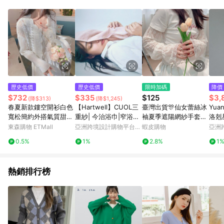
單、退貨、退款或購物中登出東森購物ETMall，將無法獲得點數
回饋。 5. 點數回饋會扣除所有折扣優惠後之最終發票金額計算，
實際回饋請依LINE購物通知為主。 6. 訂單如有使用東森購物
ETMall站內之折扣優惠(包含但不限於東森幣、樂透金、東森現金
券等)，不具點數回饋資格。詳細請依東森購物ETMall之結帳頁面
顯示為準。 7. LINE購物設有「單一商品最高回饋點數」機制(特
殊活動時開放「回饋無上限」)，以同一訂單中同一商品不論件數
計算，並依訂單成立時間當下LINE購物所設定的回饋機制為準。
8. LINE購物為購物資訊整合性平台，商品資料更新會有時間差，
歷史低價
歷史低價
限時加碼
降價
如顯示之商品規格、顏色、價位、贈品與東森購物ETMall銷售網
$732
$335
$125
$3,
(降$313)
(降$1,245)
頁不符，以銷售網頁標示為準。 9. 若有贈點爭議，請務必於訂單
春夏新款鏤空開衫白色
【Hartwell】CUOL三
臺灣出貨🎊仙女蕾絲冰
Yua
日期+180天以內至LINE購物客服洽詢；若超過180天(含)以上進
寬松簡約外搭氣質甜美
重紗| 今治浴巾|窄浴巾|
袖夏季遮陽網紗手套薄
洛剋
行申訴，恕無法贈點回饋。 10. 部分點數紅包僅限指定商品使
很仙的薄款針織上衣女
方巾 低摩擦|換季必備
款涼爽護臂防紫外線百
流蘇
東森購物 ETMall
亞洲跨境設計購物平台
蝦皮購物
亞洲
用，或不適用於無回饋商品。各點數紅包之適用商品與使用條件
搭袖套寬鬆大減價🎁
Pinkoi
Pinko
請依點數紅包頁面規則為準。
0.5%
1%
2.8%
1
熱銷排行榜