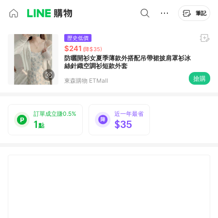
筆記
歷史低價
$241
(降$35)
防曬開衫女夏季薄款外搭配吊帶裙披肩罩衫冰
絲針織空調衫短款外套
搶購
東森購物 ETMall
訂單成立賺0.5%
近一年最省
1
$35
點