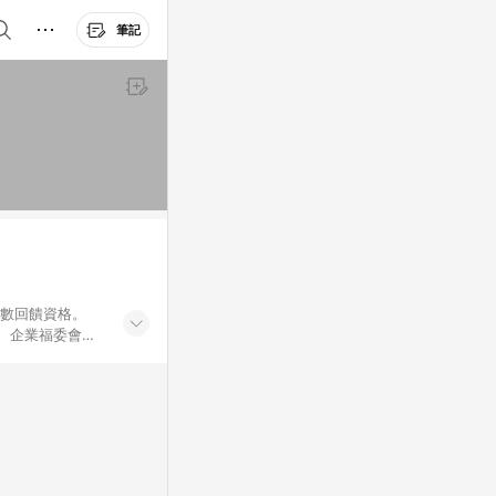
筆記
點數回饋資格。
員、企業福委會員
遊/住宿券、餐票
商城、專案商品、
。 5. 點數回
物ETMall站
Mall之結帳頁
以同一訂單中同一
訊整合性平台，商