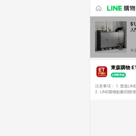
$1
入
東森
東森購物 ET
注意事項： 1. 透過L
2. LINE購物點數
等身份結帳成立之訂單，
券、手錶、精品、珠寶、
「草莓網」全館商品。 
饋會扣除所有折扣優惠後
內之折扣優惠(包含但不
面顯示為準。 7. L
商品不論件數計算，並依