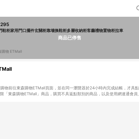
,295
門鞋柜家用門口擺件玄關柜靠墻換鞋柜多層收納柜客廳禮物置物柜拉車
商品已停售
購物 ETMall
Mall
INE購物前往東森購物ETMall頁面，並在同一瀏覽器於24小時內完成結帳，才具
回饋僅限「東森購物ETMall」商品，購買不具返點類別的商品，以及使用網連通會
皆不在點數回饋範圍內。 3. 如購買以下類別商品，將無法獲得點數回饋：旅
APPLE、愛買、虛擬點數卡、悠遊卡、一卡通、icash愛金卡、環球嚴選、
4. 如取消訂單、退貨、退款或購物中登出東森購物ETMall，將無法獲得點數回饋
之最終發票金額計算，實際回饋請依LINE購物通知為主。 6. 訂單如有使用東森購
限於東森幣、樂透金、東森現金券等)，不具點數回饋資格。詳細請依東森購物ET
INE購物設有「單一商品最高回饋點數」機制(特殊活動時開放「回饋無上限」)，
訂單成立時間當下LINE購物所設定的回饋機制為準。 8. LINE購物為購物資