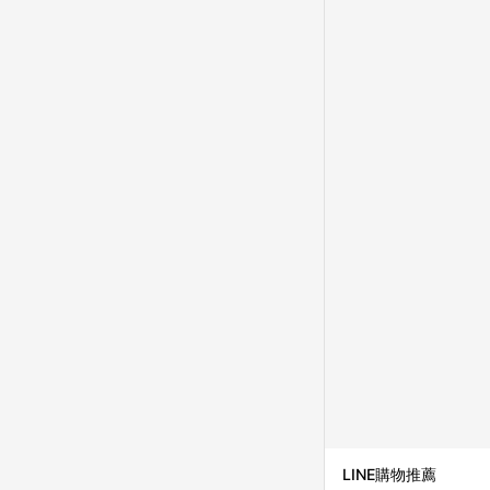
品資料更新會有時間差
準。 9. 若有贈點爭議
贈點回饋。 10. 
紅包頁面規則為準。
LINE購物推薦