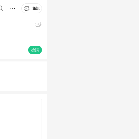
筆記
搶購