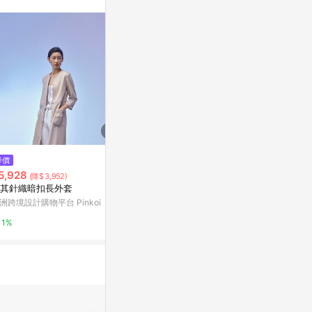
訊整合性平台，商
銷售網頁標示為
進行申訴，恕無法
使用條件請依點數
降價
降價
降價
5,928
$8,664
$2,484
(降$3,952)
(降$14,136)
(降$5
其針織暗扣長外套
25FW cashmere手工長版背心
25FW 織帶
洲跨境設計購物平台 Pinkoi
新光三越skm online
新光三越skm on
1%
1%
1%