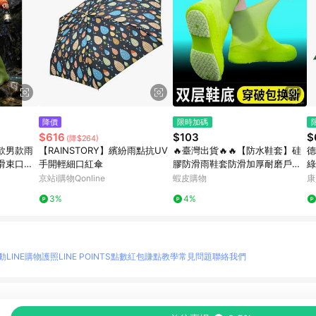
降價
限時加碼
$616
$103
$
(降$264)
款男款雨
【RAINSTORY】繽紛雨點抗UV
🔥臺灣出貨🔥🔥【防水鞋套】硅
德
滑束口防
手開輕細口紅傘
膠防滑雨鞋套防滑加厚耐磨戶外
綠
防水防雨男女雨靴套 FOWG
京站i購物Qonline
蝦皮購物
康
3%
4%
動
LINE購物護照
LINE POINTS點數紅包
賺點教學
常見問題
聯絡我們
物情報與商品資訊的整合性平台，並依購物情報中的趨勢與風格做合作網路商家的延伸商