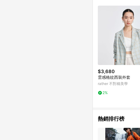
商品不論件數計算，並依
品資料更新會有時間差
準。 9. 若有贈點爭議
贈點回饋。 10. 
紅包頁面規則為準。
$3,680
雲感格紋西裝外套
rather 不對稱美學
2%
熱銷排行榜