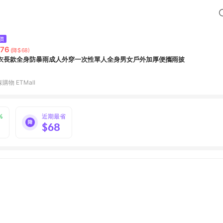
價
76
(降$68)
衣長款全身防暴雨成人外穿一次性單人全身男女戶外加厚便攜雨披
購物 ETMall
%
近期最省
$68