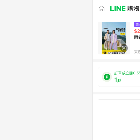
降
$2
雨
東森
訂單成立賺0.5
1
點