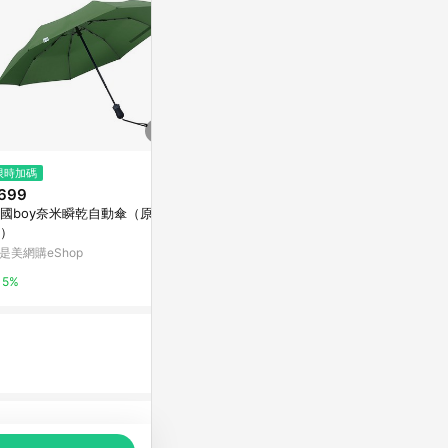
$1,380
限時加碼
限時加碼
CUOCO超
699
$129
東森購物 ETMa
國boy奈米瞬乾自動傘（原野
🔥臺灣出貨🔥全自動折疊傘 晴雨
）
傘 198骨漸變色三折傘女 晴雨兩
0.5%
用 防曬 男生遮陽傘 ins風大號雨
是美網購eShop
蝦皮購物
傘 高顏值遮陽 VH
5%
5.6%
品推薦，商品資料更新會有