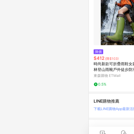
降價
$412
(降$103)
時尚新款可折疊雨鞋女
林登山雨靴戶外徒步防
水鞋
東森購物 ETMall
0.5%
LINE購物推薦
下載LINE購物App
最新活
LINE 購物是匯集購