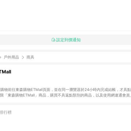
設定到價通知
戶外用品
雨具
Mall
INE購物前往東森購物ETMall頁面，並在同一瀏覽器於24小時內完成結帳，才具
回饋僅限「東森購物ETMall」商品，購買不具返點類別的商品，以及使用網連通會
皆不在點數回饋範圍內。 3. 如購買以下類別商品，將無法獲得點數回饋：旅
APPLE、愛買、虛擬點數卡、悠遊卡、一卡通、icash愛金卡、環球嚴選、
4. 如取消訂單、退貨、退款或購物中登出東森購物ETMall，將無法獲得點數回饋
排行榜
之最終發票金額計算，實際回饋請依LINE購物通知為主。 6. 訂單如有使用東森購
限於東森幣、樂透金、東森現金券等)，不具點數回饋資格。詳細請依東森購物ET
INE購物設有「單一商品最高回饋點數」機制(特殊活動時開放「回饋無上限」)，