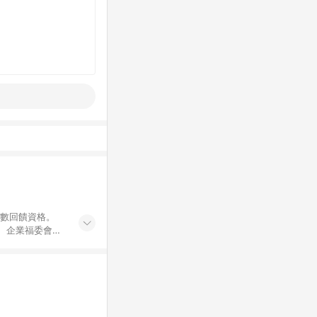
點數回饋資格。
員、企業福委會員
遊/住宿券、餐票
商城、專案商品、
。 5. 點數回
物ETMall站
Mall之結帳頁
以同一訂單中同一