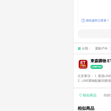
價格趨勢怎麼看？
分類：
運動戶外
東森購物 ET
注意事項： 1. 透過L
2. LINE購物點數
等身份結帳成立之訂單，
券、手錶、精品、珠寶、
「草莓網」全館商品。 
相似商品
熱銷
饋會扣除所有折扣優惠後
內之折扣優惠(包含但不
相似商品
面顯示為準。 7. L