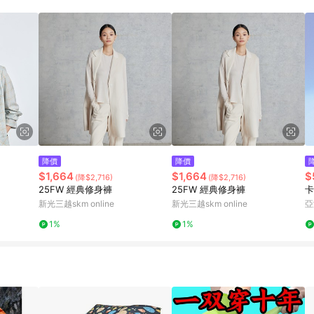
訂單成立時間當下LINE購物所設定的回饋機制為準。 8. LINE購物為購物資
，如顯示之商品規格、顏色、價位、贈品與東森購物ETMall銷售網頁不符，以
，請務必於訂單日期+180天以內至LINE購物客服洽詢；若超過180天(含)以上
部分點數紅包僅限指定商品使用，或不適用於無回饋商品。各點數紅包之適用商品與
降價
降價
$1,664
$1,664
$
(降$2,716)
(降$2,716)
25FW 經典修身褲
25FW 經典修身褲
卡
新光三越skm online
新光三越skm online
亞
1%
1%