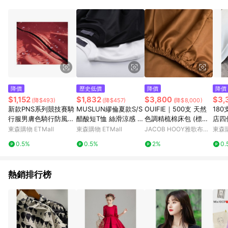
單、退貨、退款或購物中登出東森購物ETMall，將無法獲得點數
回饋。 5. 點數回饋會扣除所有折扣優惠後之最終發票金額計算，
實際回饋請依LINE購物通知為主。 6. 訂單如有使用東森購物
ETMall站內之折扣優惠(包含但不限於東森幣、樂透金、東森現金
券等)，不具點數回饋資格。詳細請依東森購物ETMall之結帳頁面
顯示為準。 7. LINE購物設有「單一商品最高回饋點數」機制(特
殊活動時開放「回饋無上限」)，以同一訂單中同一商品不論件數
計算，並依訂單成立時間當下LINE購物所設定的回饋機制為準。
8. LINE購物為購物資訊整合性平台，商品資料更新會有時間差，
降價
歷史低價
降價
降價
如顯示之商品規格、顏色、價位、贈品與東森購物ETMall銷售網
$1,152
$1,832
$3,800
$3,
(降$493)
(降$457)
(降$8,000)
頁不符，以銷售網頁標示為準。 9. 若有贈點爭議，請務必於訂單
新款PNS系列競技賽騎
MUSLUN繆倫夏款S/S
OUIFIE｜500支 天然
18
日期+180天以內至LINE購物客服洽詢；若超過180天(含)以上進
行服男膚色騎行防風防
醋酸短T恤 絲滑涼感 厚
色調精梳棉床包 (標準
店四
行申訴，恕無法贈點回饋。 10. 部分點數紅包僅限指定商品使
潑水公路車自行車服
軟 簡約透氣
雙人) 5色可選
床單
東森購物 ETMall
東森購物 ETMall
JACOB HOOY雅歌布霍
東森購
用，或不適用於無回饋商品。各點數紅包之適用商品與使用條件
4
伊
請依點數紅包頁面規則為準。
0.5%
0.5%
2%
0.
熱銷排行榜