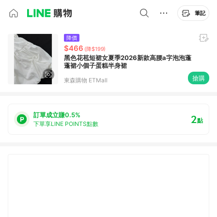
筆記
降價
$466
(降$199)
黑色花苞短裙女夏季2026新款高腰a字泡泡蓬
蓬裙小個子蛋糕半身裙
搶購
東森購物 ETMall
訂單成立賺0.5%
2
點
下單享LINE POINTS點數