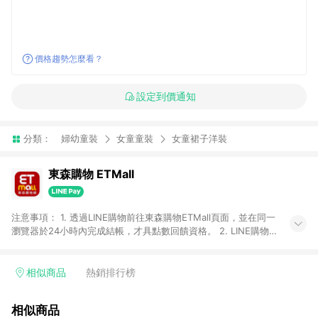
價格趨勢怎麼看？
設定到價通知
分類：
婦幼童裝
女童童裝
女童裙子洋裝
東森購物 ETMall
注意事項： 1. 透過LINE購物前往東森購物ETMall頁面，並在同一
瀏覽器於24小時內完成結帳，才具點數回饋資格。 2. LINE購物
點數回饋僅限「東森購物ETMall」商品，購買不具返點類別的商
品，以及使用網連通會員、企業福委會員等身份結帳成立之訂
單，皆不在點數回饋範圍內。 3. 如購買以下類別商品，將無法獲
相似商品
熱銷排行榜
得點數回饋：旅遊/住宿券、餐票券、手錶、精品、珠寶、
APPLE、愛買、虛擬點數卡、悠遊卡、一卡通、icash愛金卡、環
相似商品
球嚴選、商城、專案商品、「草莓網」全館商品。 4. 如取消訂