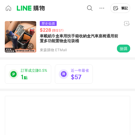
筆記
歷史低價
$228
(降$57)
車載紙巾盒車用扶手箱收納盒汽車座椅通用前
置多功能置物盒垃圾桶
搶購
東森購物 ETMall
訂單成立賺0.5%
近一年最省
1
$57
點