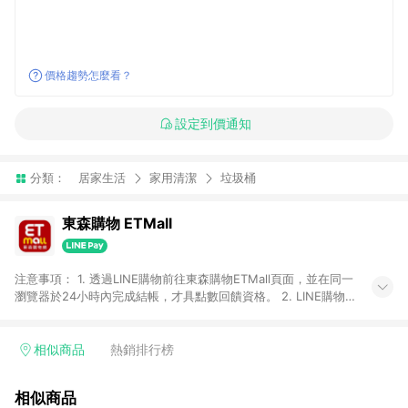
價格趨勢怎麼看？
設定到價通知
分類：
居家生活
家用清潔
垃圾桶
東森購物 ETMall
注意事項： 1. 透過LINE購物前往東森購物ETMall頁面，並在同一
瀏覽器於24小時內完成結帳，才具點數回饋資格。 2. LINE購物
點數回饋僅限「東森購物ETMall」商品，購買不具返點類別的商
品，以及使用網連通會員、企業福委會員等身份結帳成立之訂
單，皆不在點數回饋範圍內。 3. 如購買以下類別商品，將無法獲
相似商品
熱銷排行榜
得點數回饋：旅遊/住宿券、餐票券、手錶、精品、珠寶、
APPLE、愛買、虛擬點數卡、悠遊卡、一卡通、icash愛金卡、環
相似商品
球嚴選、商城、專案商品、「草莓網」全館商品。 4. 如取消訂