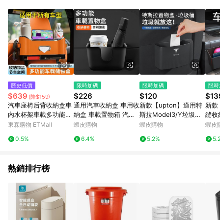
單、退貨、退款或購物中登出東森購物ETMall，將無法獲得點數
回饋。 5. 點數回饋會扣除所有折扣優惠後之最終發票金額計算，
實際回饋請依LINE購物通知為主。 6. 訂單如有使用東森購物
ETMall站內之折扣優惠(包含但不限於東森幣、樂透金、東森現金
券等)，不具點數回饋資格。詳細請依東森購物ETMall之結帳頁面
顯示為準。 7. LINE購物設有「單一商品最高回饋點數」機制(特
殊活動時開放「回饋無上限」)，以同一訂單中同一商品不論件數
計算，並依訂單成立時間當下LINE購物所設定的回饋機制為準。
8. LINE購物為購物資訊整合性平台，商品資料更新會有時間差，
歷史低價
限時加碼
限時加碼
限時
如顯示之商品規格、顏色、價位、贈品與東森購物ETMall銷售網
$639
$226
$120
$13
(降$159)
頁不符，以銷售網頁標示為準。 9. 若有贈點爭議，請務必於訂單
汽車座椅后背收納盒車
通用汽車收納盒 車用收
新款【upton】適用特
新款
日期+180天以內至LINE購物客服洽詢；若超過180天(含)以上進
內水杯架車載多功能紙
納盒 車載置物箱 汽車
斯拉Model3/Y垃圾桶
縫收
行申訴，恕無法贈點回饋。 10. 部分點數紅包僅限指定商品使
巾盒后排儲物車內用品
椅背收納盒 車用置物
車載置物前後排雜物盒
椅夾
東森購物 ETMall
蝦皮購物
蝦皮購物
蝦皮
用，或不適用於無回饋商品。各點數紅包之適用商品與使用條件
汽車垃圾桶 車上垃圾桶
收納袋內飾儲物盒
物防
請依點數紅包頁面規則為準。
0.5%
6.4%
5.2%
5.
椅背收納 座椅後排收納
置物包袋
熱銷排行榜