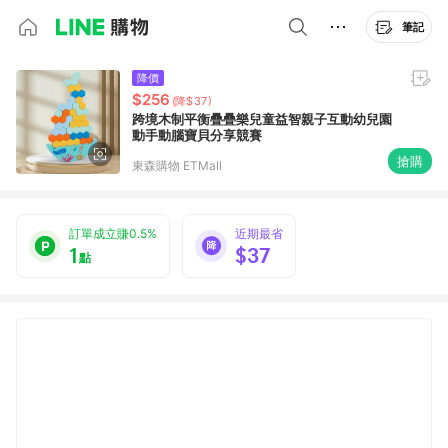
筆記
降價
$256
(降$37)
跨境木制平衡疊疊樂兒童益智親子互動幼兒園
動手動腦寶貝分享競賽
搶購
東森購物 ETMall
訂單成立賺0.5%
近期最省
1
$37
點