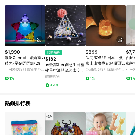
單、退貨、退款或購物中登出東森購物ETMall，將無法獲得點數
回饋。 5. 點數回饋會扣除所有折扣優惠後之最終發票金額計算，
實際回饋請依LINE購物通知為主。 6. 訂單如有使用東森購物
ETMall站內之折扣優惠(包含但不限於東森幣、樂透金、東森現金
券等)，不具點數回饋資格。詳細請依東森購物ETMall之結帳頁面
顯示為準。 7. LINE購物設有「單一商品最高回饋點數」機制(特
殊活動時開放「回饋無上限」)，以同一訂單中同一商品不論件數
計算，並依訂單成立時間當下LINE購物所設定的回饋機制為準。
8. LINE購物為購物資訊整合性平台，商品資料更新會有時間差，
$1,990
$899
$7,
限時加碼
如顯示之商品規格、顏色、價位、贈品與東森購物ETMall銷售網
澳洲Connetix繽紛磁力
保庇BOBEE 日本工藝
西班牙
$182
頁不符，以銷售網頁標示為準。 9. 若有贈點爭議，請務必於訂單
積木-星光閃閃組(28p
富士山擴香石燈 開運水
動態
🔥臺灣出🔥創意生日禮
日期+180天以內至LINE購物客服洽詢；若超過180天(含)以上進
c)
晶擴香燈 (任選顏色)
色玄
亞洲跨境設計購物平台
亞洲跨境設計購物平台
亞洲
物星空液體流沙太空人
行申訴，恕無法贈點回饋。 10. 部分點數紅包僅限指定商品使
Pinkoi
Pinkoi
Pinko
宇航員掛件鑰匙扣立體
蝦皮購物
用，或不適用於無回饋商品。各點數紅包之適用商品與使用條件
1%
1%
1
桌面小擺件
請依點數紅包頁面規則為準。
4.4%
熱銷排行榜