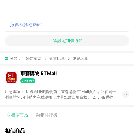
價格趨勢怎麼看？
設定到價通知
分類：
婦幼童裝
兒童玩具
嬰兒玩具
東森購物 ETMall
注意事項： 1. 透過LINE購物前往東森購物ETMall頁面，並在同一
瀏覽器於24小時內完成結帳，才具點數回饋資格。 2. LINE購物
點數回饋僅限「東森購物ETMall」商品，購買不具返點類別的商
品，以及使用網連通會員、企業福委會員等身份結帳成立之訂
單，皆不在點數回饋範圍內。 3. 如購買以下類別商品，將無法獲
相似商品
熱銷排行榜
得點數回饋：旅遊/住宿券、餐票券、手錶、精品、珠寶、
APPLE、愛買、虛擬點數卡、悠遊卡、一卡通、icash愛金卡、環
相似商品
球嚴選、商城、專案商品、「草莓網」全館商品。 4. 如取消訂