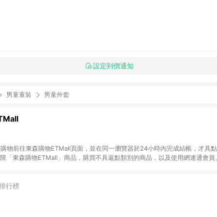
設定到價通知
男童童裝
男童外套
Mall
INE購物前往東森購物ETMall頁面，並在同一瀏覽器於24小時內完成結帳，才具
回饋僅限「東森購物ETMall」商品，購買不具返點類別的商品，以及使用網連通會
皆不在點數回饋範圍內。 3. 如購買以下類別商品，將無法獲得點數回饋：旅
APPLE、愛買、虛擬點數卡、悠遊卡、一卡通、icash愛金卡、環球嚴選、
4. 如取消訂單、退貨、退款或購物中登出東森購物ETMall，將無法獲得點數回饋
排行榜
之最終發票金額計算，實際回饋請依LINE購物通知為主。 6. 訂單如有使用東森購
限於東森幣、樂透金、東森現金券等)，不具點數回饋資格。詳細請依東森購物ET
INE購物設有「單一商品最高回饋點數」機制(特殊活動時開放「回饋無上限」)，