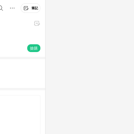
筆記
搶購