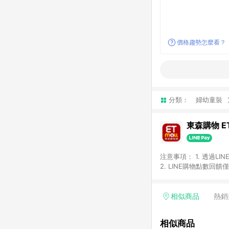
價格趨勢怎麼看？
分類：
婦幼童裝
東森購物 ET
注意事項： 1. 透過L
2. LINE購物點數
等身份結帳成立之訂單，
券、手錶、精品、珠寶、
「草莓網」全館商品。 
相似商品
熱銷
饋會扣除所有折扣優惠後
內之折扣優惠(包含但不
相似商品
面顯示為準。 7. L