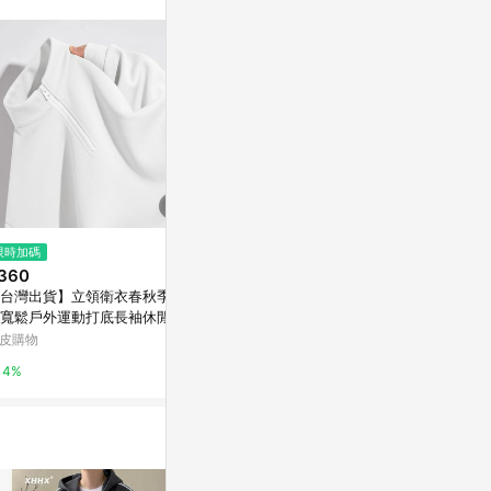
訊整合性平台，商
銷售網頁標示為
進行申訴，恕無法
使用條件請依點數
$5,980
限時加碼
降價
AirOgo｜Ultra
360
$878
(降$375)
途內附頸枕旅行外
台灣出貨】立領衛衣春秋季男
大碼胖MM韓式慵懶半高領七分
風白
有.設計uDesig
寬鬆戶外運動打底長袖休閒大
袖雪紡衫女夏季寬松顯瘦小眾設
上衣新款秋冬外套運動衛衣
計上衣
皮購物
東森購物 ETMall
2%
4%
0.5%