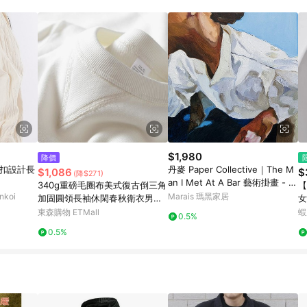
訂單成立時間當下LINE購物所設定的回饋機制為準。 8. LINE購物為購物資
，如顯示之商品規格、顏色、價位、贈品與東森購物ETMall銷售網頁不符，以
，請務必於訂單日期+180天以內至LINE購物客服洽詢；若超過180天(含)以上
部分點數紅包僅限指定商品使用，或不適用於無回饋商品。各點數紅包之適用商品與
$1,980
降價
盤扣設計長
丹麥 Paper Collective｜The M
$1,086
$
(降$271)
an I Met At A Bar 藝術掛畫 - 5
340g重磅毛圈布美式復古倒三角
【
0*70cm
koi
Marais 瑪黑家居
加固圓領長袖休閑春秋衛衣男女
女
款
碼
東森購物 ETMall
蝦
0.5%
0.5%