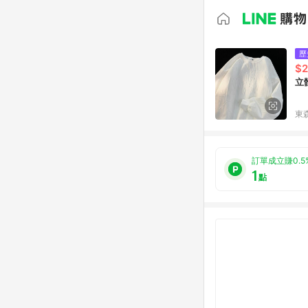
歷
$
立
東森
訂單成立賺0.5
1
點