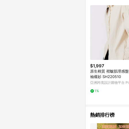
商品不論件數計算，並依
品資料更新會有時間差
準。 9. 若有贈點爭議
贈點回饋。 10. 
紅包頁面規則為準。
$1,997
原生棉質 褶皺肌理感
袖襯衫 SH220510
亞洲跨境設計購物平台 Pin
1%
熱銷排行榜