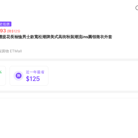
史低價
293
(降$125)
體提花長袖恤男士款寬松潮牌美式高街秋裝潮流ins圓領衛衣外套
購物 ETMall
%
近一年最省
$125