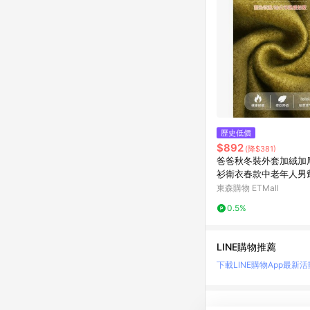
歷史低價
$892
(降$381)
爸爸秋冬裝外套加絨加
衫衛衣春款中老年人男
棉衣
東森購物 ETMall
0.5%
LINE購物推薦
下載LINE購物App
最新活