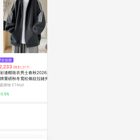
歷史低價
降價
降價
2,233
$2,572
$2,314
(降$1,277)
(降$1,101)
(降$9
衫連帽衛衣男士春秋2026新款
黃軒明星同款新款中式夾克男士
秋冬款加絨加
牌重磅秋冬寬松條紋拉鏈夾克
休閑西服立領外套中山裝立體蘭
孩13初高中學
套
花潮
夾克
森購物 ETMall
東森購物 ETMall
東森購物 ETMa
0.5%
0.5%
0.5%