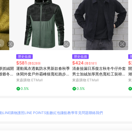
歷史低價
歷史低價
$581
$424
$
(降$289)
(降$181)
厚抓絨開
運動風衣透氣防水男新款春秋季
清倉撿漏日系復古秋冬牛仔外套
開
爺爺冬季
休閑外套戶外霸峰狼寬松跑步夾
男士加絨加厚黑色寬松工裝褂子
潮
克
夾克
外
東森購物 ETMall
東森購物 ETMall
東
0.5%
0.5%
動
LINE購物護照
LINE POINTS點數紅包
賺點教學
常見問題
聯絡我們