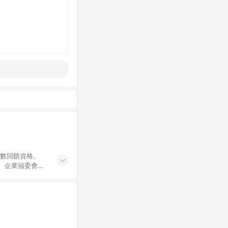
點數回饋資格。
員、企業福委會員
遊/住宿券、餐票
商城、專案商品、
。 5. 點數回
物ETMall站
Mall之結帳頁
以同一訂單中同一