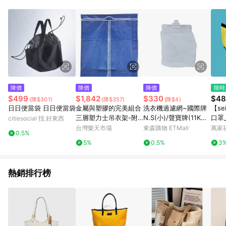
單、退貨、退款或購物中登出東森購物ETMall，將無法獲得點數
回饋。 5. 點數回饋會扣除所有折扣優惠後之最終發票金額計算，
實際回饋請依LINE購物通知為主。 6. 訂單如有使用東森購物
ETMall站內之折扣優惠(包含但不限於東森幣、樂透金、東森現金
券等)，不具點數回饋資格。詳細請依東森購物ETMall之結帳頁面
顯示為準。 7. LINE購物設有「單一商品最高回饋點數」機制(特
殊活動時開放「回饋無上限」)，以同一訂單中同一商品不論件數
計算，並依訂單成立時間當下LINE購物所設定的回饋機制為準。
8. LINE購物為購物資訊整合性平台，商品資料更新會有時間差，
降價
降價
降價
限時
如顯示之商品規格、顏色、價位、贈品與東森購物ETMall銷售網
$499
$1,842
$330
$48
(降$301)
(降$357)
(降$4)
頁不符，以銷售網頁標示為準。 9. 若有贈點爭議，請務必於訂單
日日便當袋 日日便當袋
金屬與塑膠的完美組合
洗衣機過濾網~國際牌
【se
日期+180天以內至LINE購物客服洽詢；若超過180天(含)以上進
三層塑力士吊衣架-附
N.S(小)/聲寶牌(11KG)
口罩
citiesocial 找 好東西
行申訴，恕無法贈點回饋。 10. 部分點數紅包僅限指定商品使
布套90x45x180cm
洗衣機棉絮濾網1組3個
色 /
台灣樂天市場
東森購物 ETMall
萬家
用，或不適用於無回饋商品。各點數紅包之適用商品與使用條件
0.5%
請依點數紅包頁面規則為準。
5%
0.5%
3
熱銷排行榜