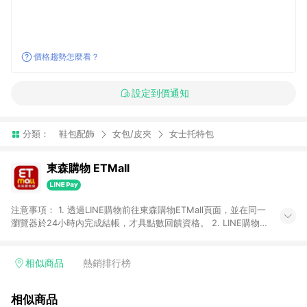
價格趨勢怎麼看？
設定到價通知
分類：
鞋包配飾
女包/皮夾
女士托特包
東森購物 ETMall
注意事項： 1. 透過LINE購物前往東森購物ETMall頁面，並在同一
瀏覽器於24小時內完成結帳，才具點數回饋資格。 2. LINE購物
點數回饋僅限「東森購物ETMall」商品，購買不具返點類別的商
品，以及使用網連通會員、企業福委會員等身份結帳成立之訂
單，皆不在點數回饋範圍內。 3. 如購買以下類別商品，將無法獲
相似商品
熱銷排行榜
得點數回饋：旅遊/住宿券、餐票券、手錶、精品、珠寶、
APPLE、愛買、虛擬點數卡、悠遊卡、一卡通、icash愛金卡、環
相似商品
球嚴選、商城、專案商品、「草莓網」全館商品。 4. 如取消訂