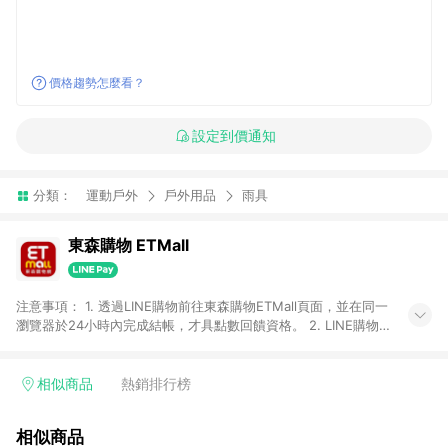
價格趨勢怎麼看？
設定到價通知
分類：
運動戶外
戶外用品
雨具
東森購物 ETMall
注意事項： 1. 透過LINE購物前往東森購物ETMall頁面，並在同一
瀏覽器於24小時內完成結帳，才具點數回饋資格。 2. LINE購物
點數回饋僅限「東森購物ETMall」商品，購買不具返點類別的商
品，以及使用網連通會員、企業福委會員等身份結帳成立之訂
單，皆不在點數回饋範圍內。 3. 如購買以下類別商品，將無法獲
相似商品
熱銷排行榜
得點數回饋：旅遊/住宿券、餐票券、手錶、精品、珠寶、
APPLE、愛買、虛擬點數卡、悠遊卡、一卡通、icash愛金卡、環
相似商品
球嚴選、商城、專案商品、「草莓網」全館商品。 4. 如取消訂