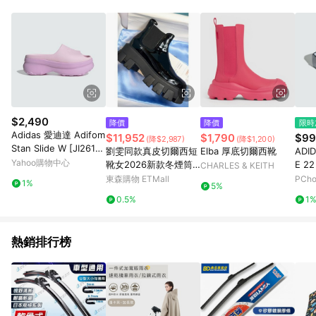
單、退貨、退款或購物中登出東森購物ETMall，將無法獲得點數
回饋。 5. 點數回饋會扣除所有折扣優惠後之最終發票金額計算，
實際回饋請依LINE購物通知為主。 6. 訂單如有使用東森購物
ETMall站內之折扣優惠(包含但不限於東森幣、樂透金、東森現金
券等)，不具點數回饋資格。詳細請依東森購物ETMall之結帳頁面
顯示為準。 7. LINE購物設有「單一商品最高回饋點數」機制(特
殊活動時開放「回饋無上限」)，以同一訂單中同一商品不論件數
計算，並依訂單成立時間當下LINE購物所設定的回饋機制為準。
8. LINE購物為購物資訊整合性平台，商品資料更新會有時間差，
$2,490
降價
降價
限時
如顯示之商品規格、顏色、價位、贈品與東森購物ETMall銷售網
Adidas 愛迪達 Adifom
$11,952
$1,790
$99
(降$2,987)
(降$1,200)
頁不符，以銷售網頁標示為準。 9. 若有贈點爭議，請務必於訂單
Stan Slide W [JI2613]
劉雯同款真皮切爾西短
Elba 厚底切爾西靴
ADI
日期+180天以內至LINE購物客服洽詢；若超過180天(含)以上進
女 運動拖鞋 涼拖鞋 厚
Yahoo購物中心
靴女2026新款冬煙筒
E 2
CHARLES & KEITH
行申訴，恕無法贈點回饋。 10. 部分點數紅包僅限指定商品使
底 簡約 粉紅
松糕厚底增高馬丁靴加
運動拖
東森購物 ETMall
PCh
用，或不適用於無回饋商品。各點數紅包之適用商品與使用條件
1%
5%
絨
請依點數紅包頁面規則為準。
0.5%
1
熱銷排行榜