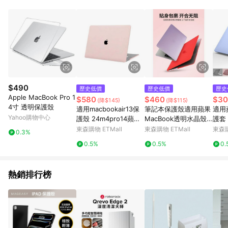
單、退貨、退款或購物中登出東森購物ETMall，將無法獲得點數
回饋。 5. 點數回饋會扣除所有折扣優惠後之最終發票金額計算，
實際回饋請依LINE購物通知為主。 6. 訂單如有使用東森購物
ETMall站內之折扣優惠(包含但不限於東森幣、樂透金、東森現金
券等)，不具點數回饋資格。詳細請依東森購物ETMall之結帳頁面
顯示為準。 7. LINE購物設有「單一商品最高回饋點數」機制(特
殊活動時開放「回饋無上限」)，以同一訂單中同一商品不論件數
計算，並依訂單成立時間當下LINE購物所設定的回饋機制為準。
8. LINE購物為購物資訊整合性平台，商品資料更新會有時間差，
$490
歷史低價
歷史低價
歷史
如顯示之商品規格、顏色、價位、贈品與東森購物ETMall銷售網
Apple MacBook Pro 1
$580
$460
$30
(降$145)
(降$115)
頁不符，以銷售網頁標示為準。 9. 若有贈點爭議，請務必於訂單
4寸 透明保護殼
適用macbookair13保
筆記本保護殼適用蘋果
適用
日期+180天以內至LINE購物客服洽詢；若超過180天(含)以上進
Yahoo購物中心
護殼 24m4pro14蘋果
MacBook透明水晶殼1
護套 
行申訴，恕無法贈點回饋。 10. 部分點數紅包僅限指定商品使
筆記本電腦pro13保護
3.3全包外殼Mac電腦
ok 
東森購物 ETMall
東森購物 ETMall
東森購
用，或不適用於無回饋商品。各點數紅包之適用商品與使用條件
0.3%
套16
防摔機身殼14/15/16寸
請依點數紅包頁面規則為準。
0.5%
0.5%
0.
pro防刮Air13保護套
熱銷排行榜