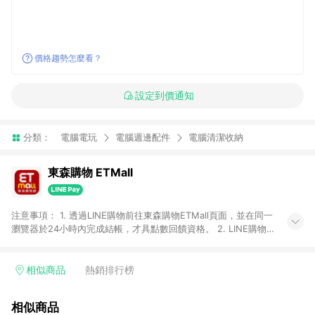
價格趨勢怎麼看？
設定到價通知
分類：
電腦電玩
電腦週邊配件
電腦清潔收納
東森購物 ETMall
注意事項： 1. 透過LINE購物前往東森購物ETMall頁面，並在同一
瀏覽器於24小時內完成結帳，才具點數回饋資格。 2. LINE購物
點數回饋僅限「東森購物ETMall」商品，購買不具返點類別的商
品，以及使用網連通會員、企業福委會員等身份結帳成立之訂
單，皆不在點數回饋範圍內。 3. 如購買以下類別商品，將無法獲
相似商品
熱銷排行榜
得點數回饋：旅遊/住宿券、餐票券、手錶、精品、珠寶、
APPLE、愛買、虛擬點數卡、悠遊卡、一卡通、icash愛金卡、環
相似商品
球嚴選、商城、專案商品、「草莓網」全館商品。 4. 如取消訂