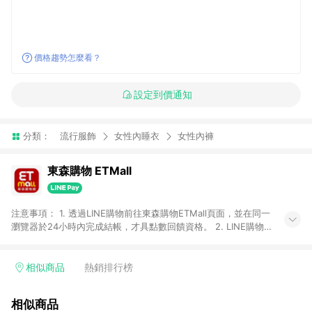
價格趨勢怎麼看？
設定到價通知
分類：
流行服飾
女性內睡衣
女性內褲
東森購物 ETMall
注意事項： 1. 透過LINE購物前往東森購物ETMall頁面，並在同一
瀏覽器於24小時內完成結帳，才具點數回饋資格。 2. LINE購物
點數回饋僅限「東森購物ETMall」商品，購買不具返點類別的商
品，以及使用網連通會員、企業福委會員等身份結帳成立之訂
單，皆不在點數回饋範圍內。 3. 如購買以下類別商品，將無法獲
相似商品
熱銷排行榜
得點數回饋：旅遊/住宿券、餐票券、手錶、精品、珠寶、
APPLE、愛買、虛擬點數卡、悠遊卡、一卡通、icash愛金卡、環
相似商品
球嚴選、商城、專案商品、「草莓網」全館商品。 4. 如取消訂