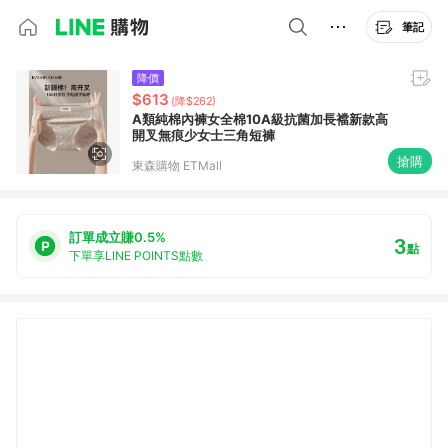
筆記
降價
$613
(降$262)
A類純棉內褲女全棉10A級抗菌加長襠新款高
開叉無痕少女士三角短褲
搶購
東森購物 ETMall
訂單成立賺0.5%
3
點
下單享LINE POINTS點數