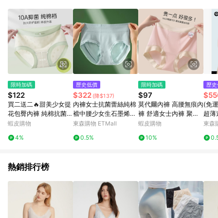
單、退貨、退款或購物中登出東森購物ETMall，將無法獲得點數
回饋。 5. 點數回饋會扣除所有折扣優惠後之最終發票金額計算，
實際回饋請依LINE購物通知為主。 6. 訂單如有使用東森購物
ETMall站內之折扣優惠(包含但不限於東森幣、樂透金、東森現金
券等)，不具點數回饋資格。詳細請依東森購物ETMall之結帳頁面
顯示為準。 7. LINE購物設有「單一商品最高回饋點數」機制(特
殊活動時開放「回饋無上限」)，以同一訂單中同一商品不論件數
計算，並依訂單成立時間當下LINE購物所設定的回饋機制為準。
8. LINE購物為購物資訊整合性平台，商品資料更新會有時間差，
限時加碼
歷史低價
限時加碼
歷史
如顯示之商品規格、顏色、價位、贈品與東森購物ETMall銷售網
$122
$322
$97
$55
(降$137)
頁不符，以銷售網頁標示為準。 9. 若有贈點爭議，請務必於訂單
買二送二🔥甜美少女提
內褲女士抗菌蕾絲純棉
莫代爾內褲 高腰無痕內
(免
日期+180天以內至LINE購物客服洽詢；若超過180天(含)以上進
花包臀內褲 純棉抗菌襠
襠中腰少女生石墨烯可
褲 舒適女士內褲 聚乳
超薄
行申訴，恕無法贈點回饋。 10. 部分點數紅包僅限指定商品使
a類中腰無痕少女生加
愛日系透氣三角短褲頭
痠內褲 7A抑菌加長襠
低腰
蝦皮購物
東森購物 ETMall
蝦皮購物
東森購
用，或不適用於無回饋商品。各點數紅包之適用商品與使用條件
長襠三角短褲 不卡襠
女三角褲
褲
請依點數紅包頁面規則為準。
4%
0.5%
10%
0.
全包臀 無痕防磨腿 純
棉女士內褲
熱銷排行榜