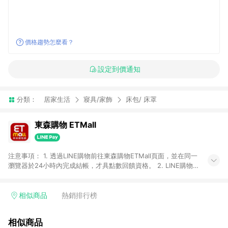
價格趨勢怎麼看？
設定到價通知
分類：
居家生活
寢具/家飾
床包/ 床罩
東森購物 ETMall
注意事項： 1. 透過LINE購物前往東森購物ETMall頁面，並在同一
瀏覽器於24小時內完成結帳，才具點數回饋資格。 2. LINE購物
點數回饋僅限「東森購物ETMall」商品，購買不具返點類別的商
品，以及使用網連通會員、企業福委會員等身份結帳成立之訂
單，皆不在點數回饋範圍內。 3. 如購買以下類別商品，將無法獲
相似商品
熱銷排行榜
得點數回饋：旅遊/住宿券、餐票券、手錶、精品、珠寶、
APPLE、愛買、虛擬點數卡、悠遊卡、一卡通、icash愛金卡、環
相似商品
球嚴選、商城、專案商品、「草莓網」全館商品。 4. 如取消訂