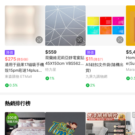
單、退貨、退款或購物中登出東森購物ETMall，將無法獲得點數
回饋。 5. 點數回饋會扣除所有折扣優惠後之最終發票金額計算，
實際回饋請依LINE購物通知為主。 6. 訂單如有使用東森購物
ETMall站內之折扣優惠(包含但不限於東森幣、樂透金、東森現金
券等)，不具點數回饋資格。詳細請依東森購物ETMall之結帳頁面
顯示為準。 7. LINE購物設有「單一商品最高回饋點數」機制(特
殊活動時開放「回饋無上限」)，以同一訂單中同一商品不論件數
計算，並依訂單成立時間當下LINE購物所設定的回饋機制為準。
8. LINE購物為購物資訊整合性平台，商品資料更新會有時間差，
$559
$5,
降價
降價
如顯示之商品規格、顏色、價位、贈品與東森購物ETMall銷售網
荷蘭維尼莉亞靜電窗貼
Homa
$275
$11
(降$68)
(降$7)
頁不符，以銷售網頁標示為準。 9. 若有贈點爭議，請務必於訂單
45X150cm VBS56227
e(Su
適用于蘋果17磁吸手機
A5鈕扣文件袋(隨機出
日期+180天以內至LINE購物客服洽詢；若超過180天(含)以上進
多邊形
f A
特力屋
Mar
殼15pm彩迷14plus雙
貨)
行申訴，恕無法贈點回饋。 10. 部分點數紅包僅限指定商品使
大尺
層p硅膠iphone16pro
東森購物 ETMall
九乘九購物網
用，或不適用於無回饋商品。各點數紅包之適用商品與使用條件
1%
0.
max軍旅保護套戰術防
請依點數紅包頁面規則為準。
0.5%
2%
摔高級耐用磨軍事風m
agsafe
熱銷排行榜