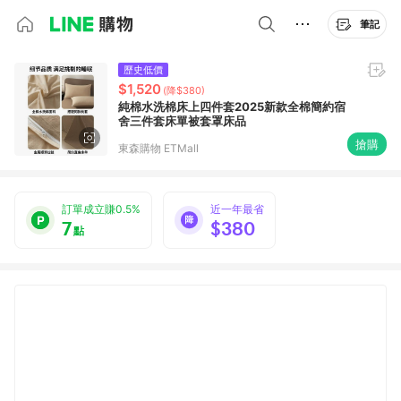
筆記
歷史低價
$1,520
(降$380)
純棉水洗棉床上四件套2025新款全棉簡約宿
舍三件套床單被套罩床品
搶購
東森購物 ETMall
訂單成立賺0.5%
近一年最省
7
$380
點