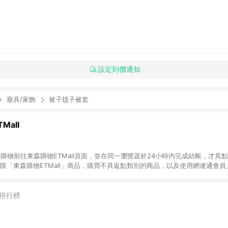
設定到價通知
寢具/家飾
被子毯子被套
Mall
INE購物前往東森購物ETMall頁面，並在同一瀏覽器於24小時內完成結帳，才具
回饋僅限「東森購物ETMall」商品，購買不具返點類別的商品，以及使用網連通會
皆不在點數回饋範圍內。 3. 如購買以下類別商品，將無法獲得點數回饋：旅
APPLE、愛買、虛擬點數卡、悠遊卡、一卡通、icash愛金卡、環球嚴選、
4. 如取消訂單、退貨、退款或購物中登出東森購物ETMall，將無法獲得點數回饋
排行榜
之最終發票金額計算，實際回饋請依LINE購物通知為主。 6. 訂單如有使用東森購
限於東森幣、樂透金、東森現金券等)，不具點數回饋資格。詳細請依東森購物ET
INE購物設有「單一商品最高回饋點數」機制(特殊活動時開放「回饋無上限」)，