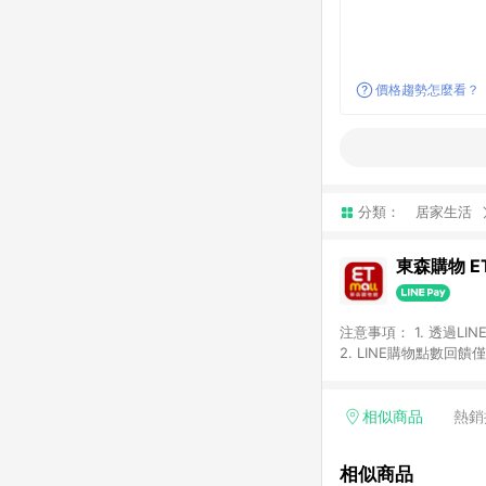
價格趨勢怎麼看？
分類：
居家生活
東森購物 ET
注意事項： 1. 透過L
2. LINE購物點數
等身份結帳成立之訂單，
券、手錶、精品、珠寶、
「草莓網」全館商品。 
相似商品
熱銷
饋會扣除所有折扣優惠後
內之折扣優惠(包含但不
相似商品
面顯示為準。 7. L