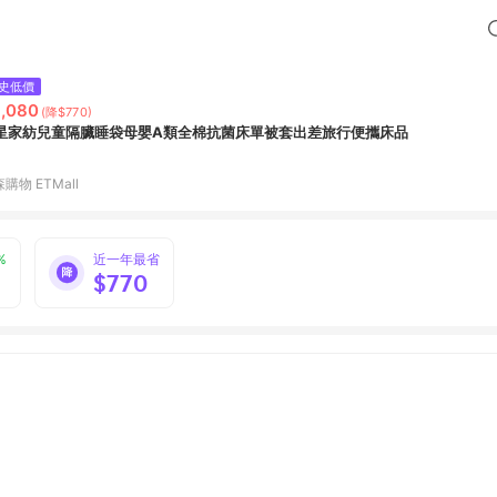
史低價
,080
(降$770)
星家紡兒童隔臟睡袋母嬰A類全棉抗菌床單被套出差旅行便攜床品
購物 ETMall
%
近一年最省
$770