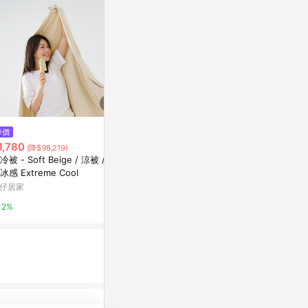
$13,900
降價
歷史低價
1,780
$892
(降$98,219)
(降$223)
微風精品線上
冷被 - Soft Beige / 涼被 / 瞬
潔麗雅冬季加厚牛奶絨被套單件
冰感 Extreme Cool
加絨法蘭被罩150x200x230cm
5%
珊瑚絨
仔居家
東森購物 ETMall
2%
0.5%