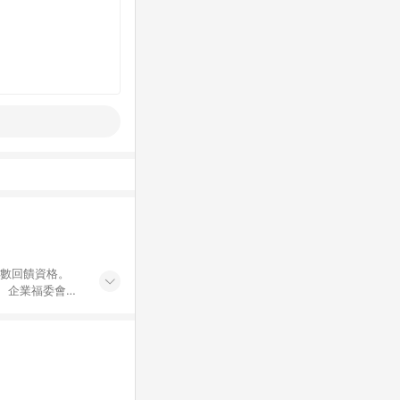
點數回饋資格。
員、企業福委會員
遊/住宿券、餐票
商城、專案商品、
。 5. 點數回
物ETMall站
Mall之結帳頁
以同一訂單中同一