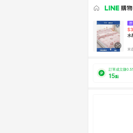
歷
$3
水
東森
訂單成立賺0.5
15
點