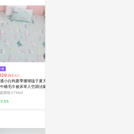
訊整合性平台，商
銷售網頁標示為
進行申訴，恕無法
使用條件請依點數
降價
歷史低價
歷史低價
129
$1,096
$865
(降$32)
(降$274)
(降$216
通小白狗夏季珊瑚毯子夏天蓋
全棉純棉隔臟住酒店睡袋旅行旅
美樂蒂豆豆被
午睡毛巾被床單人空調法蘭絨
游四件套外出差便攜一體式床單
寶蓋毯新生嬰
毯
被套
四季
森購物 ETMall
東森購物 ETMall
東森購物 ETMa
0.5%
0.5%
0.5%