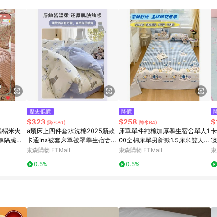
訂單成立時間當下LINE購物所設定的回饋機制為準。 8. LINE購物為購物資
，如顯示之商品規格、顏色、價位、贈品與東森購物ETMall銷售網頁不符，以
，請務必於訂單日期+180天以內至LINE購物客服洽詢；若超過180天(含)以上
部分點數紅包僅限指定商品使用，或不適用於無回饋商品。各點數紅包之適用商品與
歷史低價
降價
$323
$258
$
(降$80)
(降$64)
榻榻米夾
a類床上四件套水洗棉2025新款
床單單件純棉加厚學生宿舍單人1
卡
厚隔臟墊
卡通ins被套床單被罩學生宿舍三
00全棉床單男新款1.5床米雙人被
毯
件套
單
毛
東森購物 ETMall
東森購物 ETMall
東
0.5%
0.5%