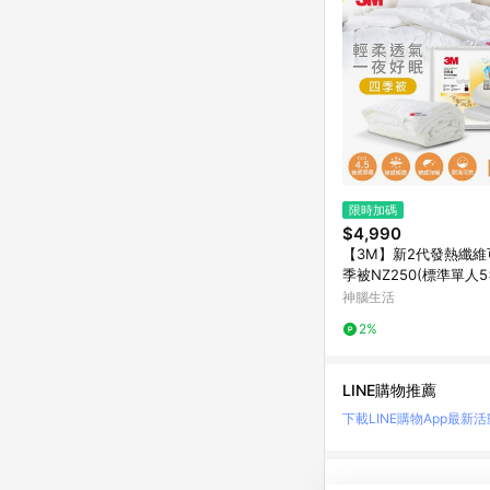
限時加碼
$4,990
【3M】新2代發熱纖維
季被NZ250(標準單人5x
神腦生活
2%
LINE購物推薦
下載LINE購物App
最新活