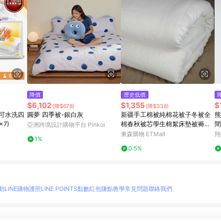
降價
歷史低價
$6,102
$1,355
$
(降$678)
(降$338)
可水洗四
圓夢 四季被-銀白灰
新疆手工棉被純棉花被子冬被全
熊
7)
棉春秋被芯學生棉絮床墊被褥子
間
亞洲跨境設計購物平台 Pinkoi
棉胎
東森購物 ETMall
翔
1%
0.5%
動
LINE購物護照
LINE POINTS點數紅包
賺點教學
常見問題
聯絡我們