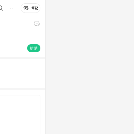
筆記
搶購