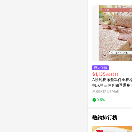
商品不論件數計算，並依
品資料更新會有時間差
準。 9. 若有贈點爭議
贈點回饋。 10. 
紅包頁面規則為準。
歷史低價
$1,135
(降$283)
A類純棉床蓋單件全棉
棉床單三件套四季通用
防滑
東森購物 ETMall
0.5%
熱銷排行榜