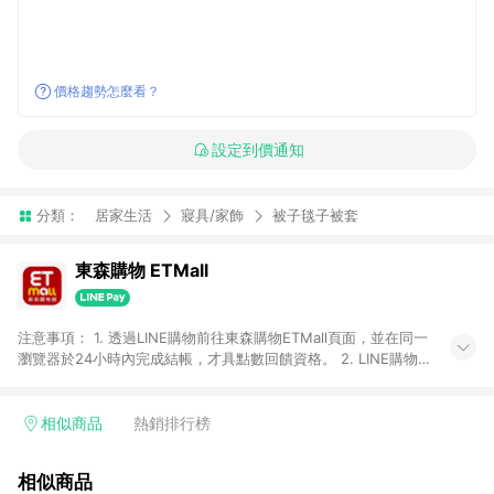
價格趨勢怎麼看？
設定到價通知
分類：
居家生活
寢具/家飾
被子毯子被套
東森購物 ETMall
注意事項： 1. 透過LINE購物前往東森購物ETMall頁面，並在同一
瀏覽器於24小時內完成結帳，才具點數回饋資格。 2. LINE購物
點數回饋僅限「東森購物ETMall」商品，購買不具返點類別的商
品，以及使用網連通會員、企業福委會員等身份結帳成立之訂
單，皆不在點數回饋範圍內。 3. 如購買以下類別商品，將無法獲
相似商品
熱銷排行榜
得點數回饋：旅遊/住宿券、餐票券、手錶、精品、珠寶、
APPLE、愛買、虛擬點數卡、悠遊卡、一卡通、icash愛金卡、環
相似商品
球嚴選、商城、專案商品、「草莓網」全館商品。 4. 如取消訂