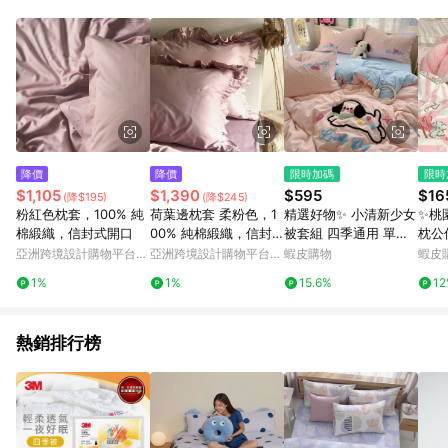
單、退貨、退款或購物中登出東森購物ETMall，將無法獲得點數
回饋。 5. 點數回饋會扣除所有折扣優惠後之最終發票金額計算，
實際回饋請依LINE購物通知為主。 6. 訂單如有使用東森購物
ETMall站內之折扣優惠(包含但不限於東森幣、樂透金、東森現金
券等)，不具點數回饋資格。詳細請依東森購物ETMall之結帳頁面
顯示為準。 7. LINE購物設有「單一商品最高回饋點數」機制(特
殊活動時開放「回饋無上限」)，以同一訂單中同一商品不論件數
計算，並依訂單成立時間當下LINE購物所設定的回饋機制為準。
8. LINE購物為購物資訊整合性平台，商品資料更新會有時間差，
降價
降價
限時加碼
限時
如顯示之商品規格、顏色、價位、贈品與東森購物ETMall銷售網
$1,105
$1,390
$595
$16
(降$195)
(降$245)
頁不符，以銷售網頁標示為準。 9. 若有贈點爭議，請務必於訂單
粉紅色枕套，100% 純
荷葉邊枕套 柔粉色，1
精選好物✨ 小清新少女
✨桃
日期+180天以內至LINE購物客服洽詢；若超過180天(含)以上進
棉緞織，信封式開口
00% 純棉緞織，信封
被套組 四季通用 單人/
枕公
行申訴，恕無法贈點回饋。 10. 部分點數紅包僅限指定商品使
式開口
雙人/加大雙人床包 甜
禮物
亞洲跨境設計購物平台
亞洲跨境設計購物平台
蝦皮購物
蝦皮
用，或不適用於無回饋商品。各點數紅包之適用商品與使用條件
蜜可愛毛巾繡水洗棉床
睡覺
Pinkoi
Pinkoi
請依點數紅包頁面規則為準。
1%
1%
15.6%
1
包組 超柔軟舒柔棉床包
四件組
熱銷排行榜