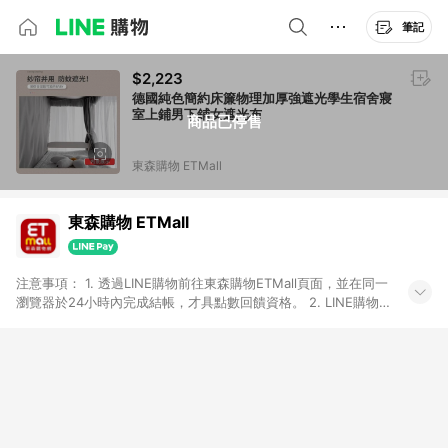
筆記
$2,223
德國純色簡約床簾物理加厚強遮光學生宿舍寢
室上鋪男下鋪女遮光布
商品已停售
東森購物 ETMall
東森購物 ETMall
注意事項： 1. 透過LINE購物前往東森購物ETMall頁面，並在同一
瀏覽器於24小時內完成結帳，才具點數回饋資格。 2. LINE購物
點數回饋僅限「東森購物ETMall」商品，購買不具返點類別的商
品，以及使用網連通會員、企業福委會員等身份結帳成立之訂
單，皆不在點數回饋範圍內。 3. 如購買以下類別商品，將無法獲
得點數回饋：旅遊/住宿券、餐票券、手錶、精品、珠寶、
APPLE、愛買、虛擬點數卡、悠遊卡、一卡通、icash愛金卡、環
球嚴選、商城、專案商品、「草莓網」全館商品。 4. 如取消訂
單、退貨、退款或購物中登出東森購物ETMall，將無法獲得點數