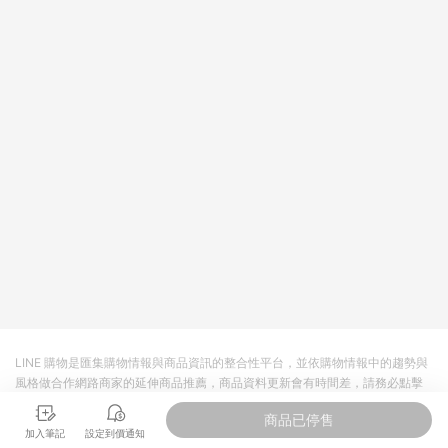
回饋。 5. 點數回饋會扣除所有折扣優惠後之最終發票金額計算，
實際回饋請依LINE購物通知為主。 6. 訂單如有使用東森購物
ETMall站內之折扣優惠(包含但不限於東森幣、樂透金、東森現金
券等)，不具點數回饋資格。詳細請依東森購物ETMall之結帳頁面
顯示為準。 7. LINE購物設有「單一商品最高回饋點數」機制(特
殊活動時開放「回饋無上限」)，以同一訂單中同一商品不論件數
計算，並依訂單成立時間當下LINE購物所設定的回饋機制為準。
8. LINE購物為購物資訊整合性平台，商品資料更新會有時間差，
如顯示之商品規格、顏色、價位、贈品與東森購物ETMall銷售網
頁不符，以銷售網頁標示為準。 9. 若有贈點爭議，請務必於訂單
日期+180天以內至LINE購物客服洽詢；若超過180天(含)以上進
行申訴，恕無法贈點回饋。 10. 部分點數紅包僅限指定商品使
用，或不適用於無回饋商品。各點數紅包之適用商品與使用條件
請依點數紅包頁面規則為準。
LINE 購物是匯集購物情報與商品資訊的整合性平台，並依購物情報中的趨勢與
風格做合作網路商家的延伸商品推薦，商品資料更新會有時間差，請務必點擊
商品至各合作網路商家，確認現售價與購物條件，一切資訊以合作廠商網頁為
商品已停售
準。
加入筆記
設定到價通知