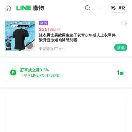
筆記
降價
$351
(降$87)
泳衣男士男款男生速干衣青少年成人上衣單件
緊身游泳短袖泳裝防曬
搶購
東森購物 ETMall
訂單成立賺0.5%
1
點
下單享LINE POINTS點數