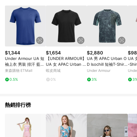
單、退貨、退款或購物中登出東森購物ETMall，將無法獲得點數
回饋。 5. 點數回饋會扣除所有折扣優惠後之最終發票金額計算，
實際回饋請依LINE購物通知為主。 6. 訂單如有使用東森購物
ETMall站內之折扣優惠(包含但不限於東森幣、樂透金、東森現金
券等)，不具點數回饋資格。詳細請依東森購物ETMall之結帳頁面
顯示為準。 7. LINE購物設有「單一商品最高回饋點數」機制(特
殊活動時開放「回饋無上限」)，以同一訂單中同一商品不論件數
計算，並依訂單成立時間當下LINE購物所設定的回饋機制為準。
8. LINE購物為購物資訊整合性平台，商品資料更新會有時間差，
$1,344
$1,654
$2,880
$98
如顯示之商品規格、顏色、價位、贈品與東森購物ETMall銷售網
Under Armour UA 短
【UNDER ARMOUR】
UA 男 APAC Urban O
UA 
頁不符，以銷售網頁標示為準。 9. 若有贈點爭議，請務必於訂單
袖上衣 男裝 排汗 藍
UA 女 APAC Urban O
D Isochill 短袖T-Shirt​
-Sh
日期+180天以內至LINE購物客服洽詢；若超過180天(含)以上進
【運動世界】1383973
D Nov 短袖T-Shirt_60
人氣新品
東森購物 ETMall
蝦皮商城
Under Armour
Unde
行申訴，恕無法贈點回饋。 10. 部分點數紅包僅限指定商品使
-432
14255-001
用，或不適用於無回饋商品。各點數紅包之適用商品與使用條件
0.5%
0%
3%
3
請依點數紅包頁面規則為準。
熱銷排行榜