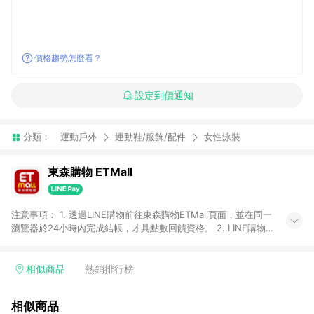
價格趨勢怎麼看？
設定到價通知
分類：
運動戶外
運動鞋/服飾/配件
女性泳裝
東森購物 ETMall
注意事項： 1. 透過LINE購物前往東森購物ETMall頁面，並在同一
瀏覽器於24小時內完成結帳，才具點數回饋資格。 2. LINE購物
點數回饋僅限「東森購物ETMall」商品，購買不具返點類別的商
品，以及使用網連通會員、企業福委會員等身份結帳成立之訂
單，皆不在點數回饋範圍內。 3. 如購買以下類別商品，將無法獲
相似商品
熱銷排行榜
得點數回饋：旅遊/住宿券、餐票券、手錶、精品、珠寶、
APPLE、愛買、虛擬點數卡、悠遊卡、一卡通、icash愛金卡、環
相似商品
球嚴選、商城、專案商品、「草莓網」全館商品。 4. 如取消訂