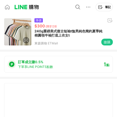
筆記
降價
$300
(降$128)
240g重磅美式復古短袖t恤男純色簡約夏季純
棉圓領半袖打底上衣女t
搶購
東森購物 ETMall
訂單成立賺0.5%
1
點
下單享LINE POINTS點數