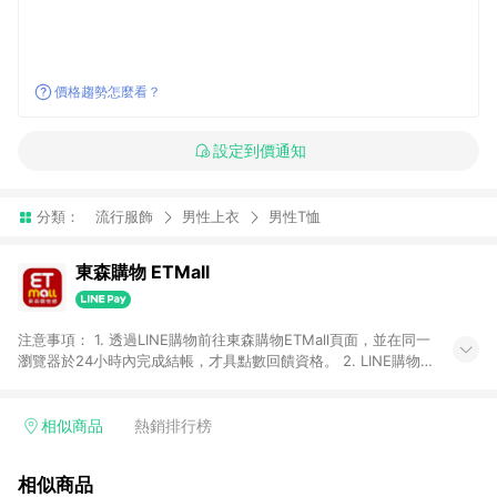
價格趨勢怎麼看？
設定到價通知
分類：
流行服飾
男性上衣
男性T恤
東森購物 ETMall
注意事項： 1. 透過LINE購物前往東森購物ETMall頁面，並在同一
瀏覽器於24小時內完成結帳，才具點數回饋資格。 2. LINE購物
點數回饋僅限「東森購物ETMall」商品，購買不具返點類別的商
品，以及使用網連通會員、企業福委會員等身份結帳成立之訂
單，皆不在點數回饋範圍內。 3. 如購買以下類別商品，將無法獲
相似商品
熱銷排行榜
得點數回饋：旅遊/住宿券、餐票券、手錶、精品、珠寶、
APPLE、愛買、虛擬點數卡、悠遊卡、一卡通、icash愛金卡、環
相似商品
球嚴選、商城、專案商品、「草莓網」全館商品。 4. 如取消訂