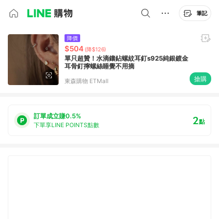
筆記
降價
$504
(降$126)
單只超贊！水滴鑲鉆螺紋耳釘s925純銀鍍金
耳骨釘擰螺絲睡覺不用摘
搶購
東森購物 ETMall
訂單成立賺0.5%
2
點
下單享LINE POINTS點數