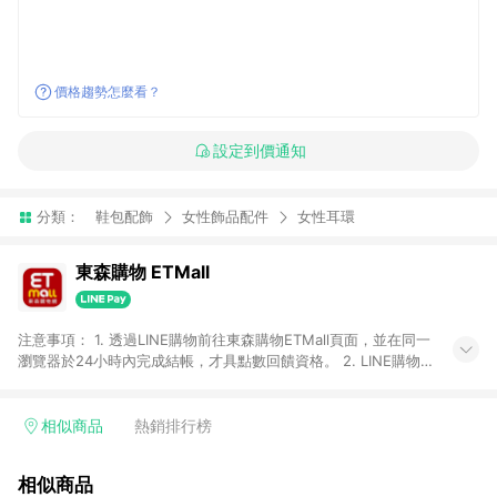
價格趨勢怎麼看？
設定到價通知
分類：
鞋包配飾
女性飾品配件
女性耳環
東森購物 ETMall
注意事項： 1. 透過LINE購物前往東森購物ETMall頁面，並在同一
瀏覽器於24小時內完成結帳，才具點數回饋資格。 2. LINE購物
點數回饋僅限「東森購物ETMall」商品，購買不具返點類別的商
品，以及使用網連通會員、企業福委會員等身份結帳成立之訂
單，皆不在點數回饋範圍內。 3. 如購買以下類別商品，將無法獲
相似商品
熱銷排行榜
得點數回饋：旅遊/住宿券、餐票券、手錶、精品、珠寶、
APPLE、愛買、虛擬點數卡、悠遊卡、一卡通、icash愛金卡、環
相似商品
球嚴選、商城、專案商品、「草莓網」全館商品。 4. 如取消訂