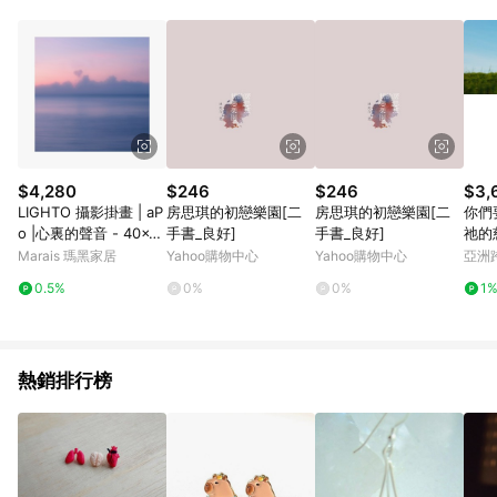
單、退貨、退款或購物中登出東森購物ETMall，將無法獲得點數
回饋。 5. 點數回饋會扣除所有折扣優惠後之最終發票金額計算，
實際回饋請依LINE購物通知為主。 6. 訂單如有使用東森購物
ETMall站內之折扣優惠(包含但不限於東森幣、樂透金、東森現金
券等)，不具點數回饋資格。詳細請依東森購物ETMall之結帳頁面
顯示為準。 7. LINE購物設有「單一商品最高回饋點數」機制(特
殊活動時開放「回饋無上限」)，以同一訂單中同一商品不論件數
計算，並依訂單成立時間當下LINE購物所設定的回饋機制為準。
8. LINE購物為購物資訊整合性平台，商品資料更新會有時間差，
$4,280
$246
$246
$3,
如顯示之商品規格、顏色、價位、贈品與東森購物ETMall銷售網
LIGHTO 攝影掛畫 | aP
房思琪的初戀樂園[二
房思琪的初戀樂園[二
你們
頁不符，以銷售網頁標示為準。 9. 若有贈點爭議，請務必於訂單
o |心裏的聲音 - 40x4
手書_良好]
手書_良好]
祂的
日期+180天以內至LINE購物客服洽詢；若超過180天(含)以上進
0cm-黑色鋁框
框畫
Marais 瑪黑家居
Yahoo購物中心
Yahoo購物中心
亞洲
行申訴，恕無法贈點回饋。 10. 部分點數紅包僅限指定商品使
Pinko
用，或不適用於無回饋商品。各點數紅包之適用商品與使用條件
0.5%
0%
0%
1
請依點數紅包頁面規則為準。
熱銷排行榜