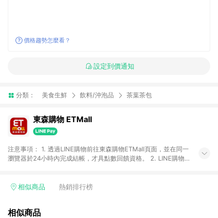
價格趨勢怎麼看？
設定到價通知
分類：
美食生鮮
飲料/沖泡品
茶葉茶包
東森購物 ETMall
注意事項： 1. 透過LINE購物前往東森購物ETMall頁面，並在同一
瀏覽器於24小時內完成結帳，才具點數回饋資格。 2. LINE購物
點數回饋僅限「東森購物ETMall」商品，購買不具返點類別的商
品，以及使用網連通會員、企業福委會員等身份結帳成立之訂
單，皆不在點數回饋範圍內。 3. 如購買以下類別商品，將無法獲
相似商品
熱銷排行榜
得點數回饋：旅遊/住宿券、餐票券、手錶、精品、珠寶、
APPLE、愛買、虛擬點數卡、悠遊卡、一卡通、icash愛金卡、環
相似商品
球嚴選、商城、專案商品、「草莓網」全館商品。 4. 如取消訂