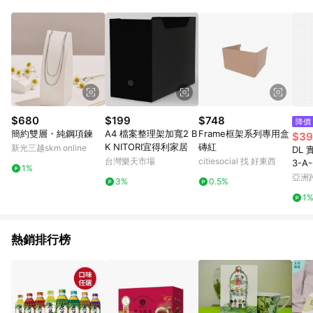
單、退貨、退款或購物中登出東森購物ETMall，將無法獲得點數
回饋。 5. 點數回饋會扣除所有折扣優惠後之最終發票金額計算，
實際回饋請依LINE購物通知為主。 6. 訂單如有使用東森購物
ETMall站內之折扣優惠(包含但不限於東森幣、樂透金、東森現金
券等)，不具點數回饋資格。詳細請依東森購物ETMall之結帳頁面
顯示為準。 7. LINE購物設有「單一商品最高回饋點數」機制(特
殊活動時開放「回饋無上限」)，以同一訂單中同一商品不論件數
計算，並依訂單成立時間當下LINE購物所設定的回饋機制為準。
8. LINE購物為購物資訊整合性平台，商品資料更新會有時間差，
$680
$199
$748
降價
如顯示之商品規格、顏色、價位、贈品與東森購物ETMall銷售網
簡約雙層・純鋼項鍊
A4 檔案整理架加寬2 B
Frame框架系列專用盒
$39
頁不符，以銷售網頁標示為準。 9. 若有贈點爭議，請務必於訂單
K NITORI宜得利家居
磚紅
新光三越skm online
DL 
日期+180天以內至LINE購物客服洽詢；若超過180天(含)以上進
台灣樂天市場
citiesocial 找 好東西
3-A
行申訴，恕無法贈點回饋。 10. 部分點數紅包僅限指定商品使
1%
包包
亞洲
用，或不適用於無回饋商品。各點數紅包之適用商品與使用條件
3%
0.5%
Pinko
請依點數紅包頁面規則為準。
1
熱銷排行榜