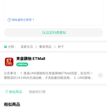
價格趨勢怎麼看？
設定到價通知
分類：
居家生活
餐廚用品
杯子
東森購物 ETMall
注意事項： 1. 透過LINE購物前往東森購物ETMall頁面，並在同一
瀏覽器於24小時內完成結帳，才具點數回饋資格。 2. LINE購物
點數回饋僅限「東森購物ETMall」商品，購買不具返點類別的商
品，以及使用網連通會員、企業福委會員等身份結帳成立之訂
單，皆不在點數回饋範圍內。 3. 如購買以下類別商品，將無法獲
相似商品
熱銷排行榜
得點數回饋：旅遊/住宿券、餐票券、手錶、精品、珠寶、
APPLE、愛買、虛擬點數卡、悠遊卡、一卡通、icash愛金卡、環
相似商品
球嚴選、商城、專案商品、「草莓網」全館商品。 4. 如取消訂