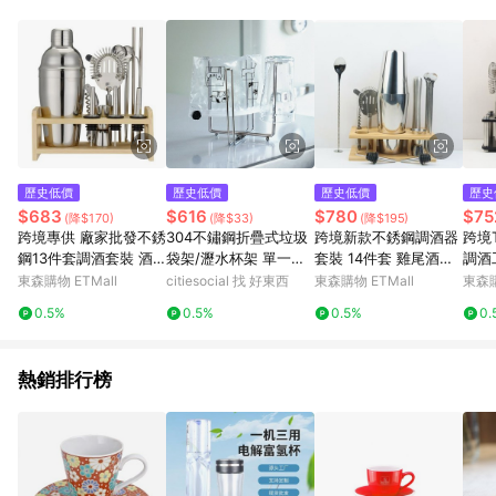
單、退貨、退款或購物中登出東森購物ETMall，將無法獲得點數
回饋。 5. 點數回饋會扣除所有折扣優惠後之最終發票金額計算，
實際回饋請依LINE購物通知為主。 6. 訂單如有使用東森購物
ETMall站內之折扣優惠(包含但不限於東森幣、樂透金、東森現金
券等)，不具點數回饋資格。詳細請依東森購物ETMall之結帳頁面
顯示為準。 7. LINE購物設有「單一商品最高回饋點數」機制(特
殊活動時開放「回饋無上限」)，以同一訂單中同一商品不論件數
計算，並依訂單成立時間當下LINE購物所設定的回饋機制為準。
8. LINE購物為購物資訊整合性平台，商品資料更新會有時間差，
歷史低價
歷史低價
歷史低價
歷史
如顯示之商品規格、顏色、價位、贈品與東森購物ETMall銷售網
$683
$616
$780
$75
(降$170)
(降$33)
(降$195)
頁不符，以銷售網頁標示為準。 9. 若有贈點爭議，請務必於訂單
跨境專供 廠家批發不銹
304不鏽鋼折疊式垃圾
跨境新款不銹鋼調酒器
跨境
日期+180天以內至LINE購物客服洽詢；若超過180天(含)以上進
鋼13件套調酒套裝 酒
袋架/瀝水杯架 單一規
套裝 14件套 雞尾酒搖
調酒
行申訴，恕無法贈點回饋。 10. 部分點數紅包僅限指定商品使
具套裝 雞尾酒禮盒
格
壺酒吧調酒工具
架1
東森購物 ETMall
citiesocial 找 好東西
東森購物 ETMall
東森購
用，或不適用於無回饋商品。各點數紅包之適用商品與使用條件
請依點數紅包頁面規則為準。
0.5%
0.5%
0.5%
0.
熱銷排行榜