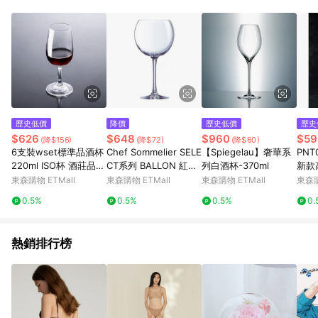
單、退貨、退款或購物中登出東森購物ETMall，將無法獲得點數
回饋。 5. 點數回饋會扣除所有折扣優惠後之最終發票金額計算，
實際回饋請依LINE購物通知為主。 6. 訂單如有使用東森購物
ETMall站內之折扣優惠(包含但不限於東森幣、樂透金、東森現金
券等)，不具點數回饋資格。詳細請依東森購物ETMall之結帳頁面
顯示為準。 7. LINE購物設有「單一商品最高回饋點數」機制(特
殊活動時開放「回饋無上限」)，以同一訂單中同一商品不論件數
計算，並依訂單成立時間當下LINE購物所設定的回饋機制為準。
8. LINE購物為購物資訊整合性平台，商品資料更新會有時間差，
歷史低價
降價
歷史低價
歷史
如顯示之商品規格、顏色、價位、贈品與東森購物ETMall銷售網
$626
$648
$960
$59
(降$156)
(降$72)
(降$60)
頁不符，以銷售網頁標示為準。 9. 若有贈點爭議，請務必於訂單
6支裝wset標準品酒杯
Chef Sommelier SELE
【Spiegelau】奢華系
PNT
日期+180天以內至LINE購物客服洽詢；若超過180天(含)以上進
220ml ISO杯 酒莊品鑒
CT系列 BALLON 紅酒
列白酒杯-370ml
新款
行申訴，恕無法贈點回饋。 10. 部分點數紅包僅限指定商品使
用杯侍酒師培訓侍文院
杯 350ml - 2入
調酒
東森購物 ETMall
東森購物 ETMall
東森購物 ETMall
東森購
用，或不適用於無回饋商品。各點數紅包之適用商品與使用條件
式
請依點數紅包頁面規則為準。
0.5%
0.5%
0.5%
0.
熱銷排行榜