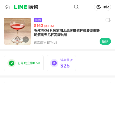
筆記
降價
$163
(降$25)
香檳塔杯6只裝家用水晶玻璃酒杯婚慶碟形雞
尾酒馬天尼杯高腳批發
搶購
東森購物 ETMall
近期最省
訂單成立賺0.5%
$25