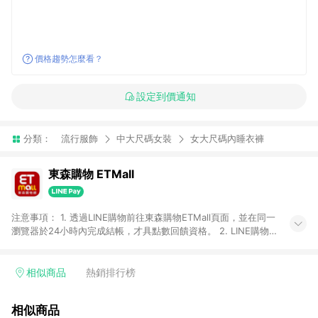
價格趨勢怎麼看？
設定到價通知
分類：
流行服飾
中大尺碼女裝
女大尺碼內睡衣褲
東森購物 ETMall
注意事項： 1. 透過LINE購物前往東森購物ETMall頁面，並在同一
瀏覽器於24小時內完成結帳，才具點數回饋資格。 2. LINE購物
點數回饋僅限「東森購物ETMall」商品，購買不具返點類別的商
品，以及使用網連通會員、企業福委會員等身份結帳成立之訂
單，皆不在點數回饋範圍內。 3. 如購買以下類別商品，將無法獲
相似商品
熱銷排行榜
得點數回饋：旅遊/住宿券、餐票券、手錶、精品、珠寶、
APPLE、愛買、虛擬點數卡、悠遊卡、一卡通、icash愛金卡、環
相似商品
球嚴選、商城、專案商品、「草莓網」全館商品。 4. 如取消訂