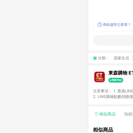
價格趨勢怎麼看？
分類：
居家生活
東森購物 ET
注意事項： 1. 透過L
2. LINE購物點數
等身份結帳成立之訂單，
券、手錶、精品、珠寶、
「草莓網」全館商品。 
相似商品
熱銷
饋會扣除所有折扣優惠後
內之折扣優惠(包含但不
相似商品
面顯示為準。 7. L