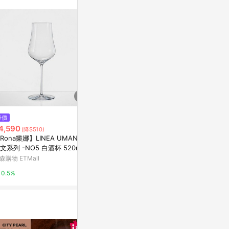
訊整合性平台，商
銷售網頁標示為
進行申訴，恕無法
使用條件請依點數
降價
歷史低價
降價
4,590
$960
$648
(降$510)
(降$60)
(降$72)
Rona樂娜】LINEA UMANA
【Spiegelau】奢華系列白酒杯-
Chef Sommelier SELECT系列 B
文系列 -NO5 白酒杯 520ml(6
370ml
ALLON 紅酒杯
)
森購物 ETMall
東森購物 ETMall
東森購物 ETMa
0.5%
0.5%
0.5%