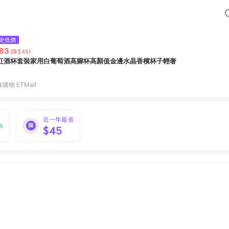
史低價
83
(降$45)
紅酒杯套裝家用白葡萄酒高腳杯高顏值金邊水晶香檳杯子輕奢
購物 ETMall
近一年最省
%
$45