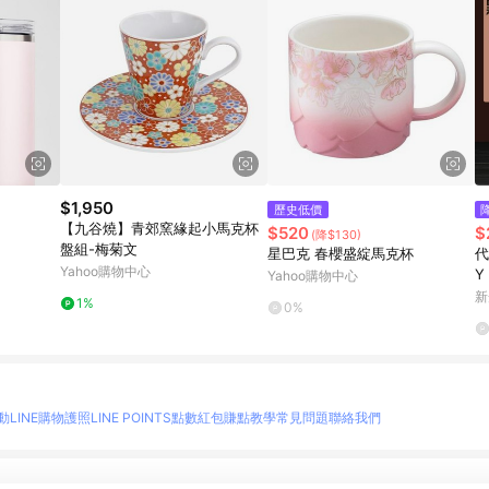
$1,950
歷史低價
【九谷燒】青郊窯緣起小馬克杯
$520
$
(降$130)
盤組-梅菊文
星巴克 春櫻盛綻馬克杯
代
Yahoo購物中心
Y
Yahoo購物中心
熱
新
1%
0%
動
LINE購物護照
LINE POINTS點數紅包
賺點教學
常見問題
聯絡我們