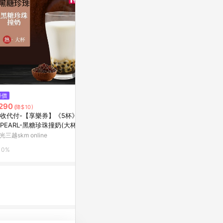
降價
歷史低價
降價
290
$356
$201
(降$10)
(降$89)
(降$50)
收代付-【享樂券】《5杯》CIT
現會蕩秋千KT凱蒂貓水杯大容量
日式窯變陶瓷
 PEARL-黑糖珍珠撞奶(大杯-
可愛凱蒂貓少女送女友兒童加厚
高檔專用馬克
)
超萌
餐杯
光三越skm online
東森購物 ETMall
東森購物 ETMa
0%
0.5%
0.5%