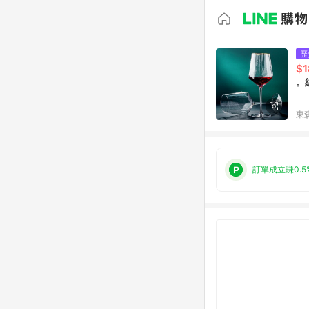
歷
$1
。
東森
訂單成立賺0.5