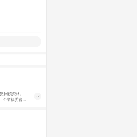
點數回饋資格。
員、企業福委會員
遊/住宿券、餐票
商城、專案商品、
。 5. 點數回
物ETMall站
Mall之結帳頁
以同一訂單中同一