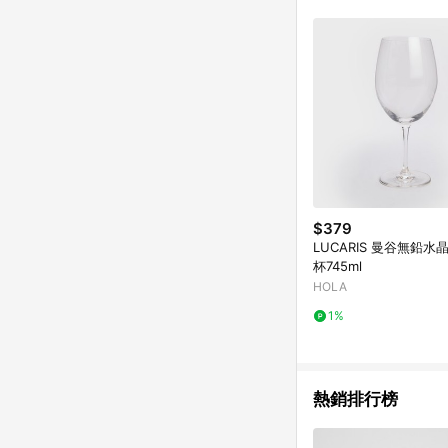
商品不論件數計算，並依
品資料更新會有時間差
準。 9. 若有贈點爭議
贈點回饋。 10. 
紅包頁面規則為準。
$379
LUCARIS 曼谷無鉛
杯745ml
HOLA
1%
熱銷排行榜