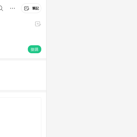
筆記
搶購