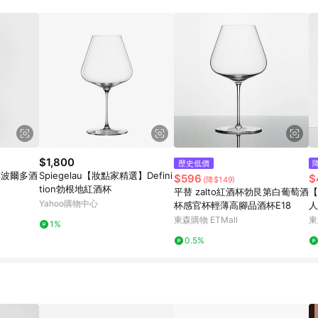
訂單成立時間當下LINE購物所設定的回饋機制為準。 8. LINE購物為購物資
，如顯示之商品規格、顏色、價位、贈品與東森購物ETMall銷售網頁不符，以
，請務必於訂單日期+180天以內至LINE購物客服洽詢；若超過180天(含)以上
部分點數紅包僅限指定商品使用，或不適用於無回饋商品。各點數紅包之適用商品與
$1,800
歷史低價
水晶波爾多酒
Spiegelau【妝點家精選】Defini
$596
$
(降$149)
tion勃根地紅酒杯
平替 zalto紅酒杯勃艮第白葡萄酒
【
Yahoo購物中心
杯感官杯輕薄高腳品酒杯E18
人
入
東森購物 ETMall
東
1%
0.5%