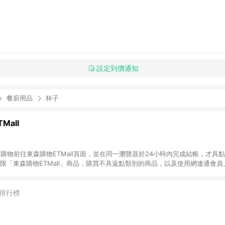
設定到價通知
餐廚用品
杯子
Mall
INE購物前往東森購物ETMall頁面，並在同一瀏覽器於24小時內完成結帳，才具
回饋僅限「東森購物ETMall」商品，購買不具返點類別的商品，以及使用網連通會
皆不在點數回饋範圍內。 3. 如購買以下類別商品，將無法獲得點數回饋：旅
APPLE、愛買、虛擬點數卡、悠遊卡、一卡通、icash愛金卡、環球嚴選、
4. 如取消訂單、退貨、退款或購物中登出東森購物ETMall，將無法獲得點數回饋
排行榜
之最終發票金額計算，實際回饋請依LINE購物通知為主。 6. 訂單如有使用東森購
限於東森幣、樂透金、東森現金券等)，不具點數回饋資格。詳細請依東森購物ET
INE購物設有「單一商品最高回饋點數」機制(特殊活動時開放「回饋無上限」)，