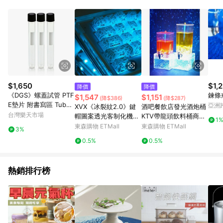
單、退貨、退款或購物中登出東森購物ETMall，將無法獲得點數
回饋。 5. 點數回饋會扣除所有折扣優惠後之最終發票金額計算，
實際回饋請依LINE購物通知為主。 6. 訂單如有使用東森購物
ETMall站內之折扣優惠(包含但不限於東森幣、樂透金、東森現金
券等)，不具點數回饋資格。詳細請依東森購物ETMall之結帳頁面
顯示為準。 7. LINE購物設有「單一商品最高回饋點數」機制(特
殊活動時開放「回饋無上限」)，以同一訂單中同一商品不論件數
計算，並依訂單成立時間當下LINE購物所設定的回饋機制為準。
8. LINE購物為購物資訊整合性平台，商品資料更新會有時間差，
$1,650
$1,
降價
降價
如顯示之商品規格、顏色、價位、贈品與東森購物ETMall銷售網
《DGS》螺蓋試管 PTF
鍊條戒
$1,547
$1,151
(降$386)
(降$287)
頁不符，以銷售網頁標示為準。 9. 若有贈點爭議，請務必於訂單
E墊片 附書寫區 Tube,
亞洲
XVX《冰裂紋2.0》鍵
酒吧餐飲店發光酒炮桶
日期+180天以內至LINE購物客服洽詢；若超過180天(含)以上進
Culture, Disposable,
Pinko
台灣樂天市場
帽圖案透光客制化機械
KTV帶龍頭飲料桶商用
行申訴，恕無法贈點回饋。 10. 部分點數紅包僅限指定商品使
1
Screw Cap
磁軸鍵盤帽亞馬遜跨境
啤酒扎啤可樂果汁桶
東森購物 ETMall
東森購物 ETMall
用，或不適用於無回饋商品。各點數紅包之適用商品與使用條件
3%
請依點數紅包頁面規則為準。
0.5%
0.5%
熱銷排行榜