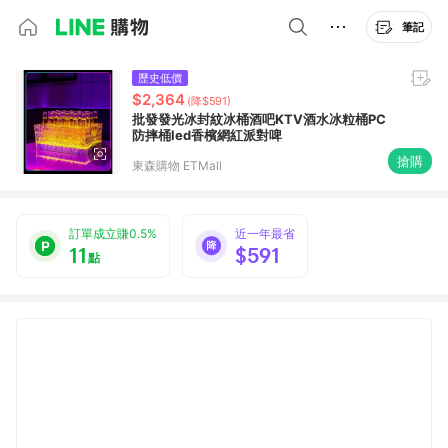
筆記
歷史低價
$2,364
(降$591)
批發發光冰封紋冰桶酒吧KTV酒水冰粒桶PC
防摔桶led香檳網紅派對啤
搶購
東森購物 ETMall
訂單成立賺0.5%
近一年最省
11
$591
點