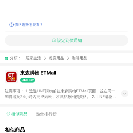
價格趨勢怎麼看？
設定到價通知
分類：
居家生活
餐廚用品
咖啡用品
東森購物 ETMall
注意事項： 1. 透過LINE購物前往東森購物ETMall頁面，並在同一
瀏覽器於24小時內完成結帳，才具點數回饋資格。 2. LINE購物
點數回饋僅限「東森購物ETMall」商品，購買不具返點類別的商
品，以及使用網連通會員、企業福委會員等身份結帳成立之訂
單，皆不在點數回饋範圍內。 3. 如購買以下類別商品，將無法獲
相似商品
熱銷排行榜
得點數回饋：旅遊/住宿券、餐票券、手錶、精品、珠寶、
APPLE、愛買、虛擬點數卡、悠遊卡、一卡通、icash愛金卡、環
相似商品
球嚴選、商城、專案商品、「草莓網」全館商品。 4. 如取消訂