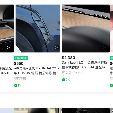
訂單成立時間當下LINE購物所設定的回饋機制為準。 8. LINE購物為購物資
，如顯示之商品規格、顏色、價位、贈品與東森購物ETMall銷售網頁不符，以
，請務必於訂單日期+180天以內至LINE購物客服洽詢；若超過180天(含)以上
部分點數紅包僅限指定商品使用，或不適用於無回饋商品。各點數紅包之適用商品與
$2,380
限時加碼
Daily Lab｜LQ 小金條系列特斯
$550
$
拉車載香氛DLCX3014 適配Tesla
la車用流光
~歐力斯~現代 HYUNDAI 22-26
電
Model 3 或 Model Y 雙支套裝
有.設計uDesign
X5010
年 CUSTIN 輪眉 輪眉飾條 輪眉
車
組
瓷白-柑橘
飾板 輪框防刮飾板 碳纖維紋 電

蝦皮購物
蝦
2%
鍍銀
1%