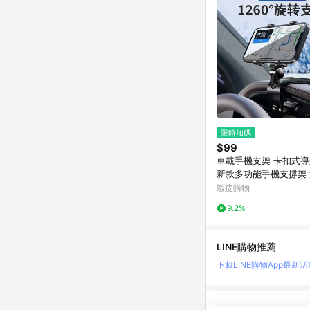
限時加碼
$99
車載手機支架 卡扣式
新款多功能手機支撐架
架 車用手機架 儀錶臺手
蝦皮購物
0度可調節手機架
9.2%
LINE購物推薦
下載LINE購物App
最新活