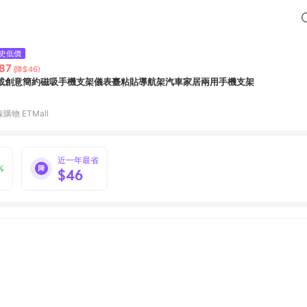
史低價
87
(降$46)
載創意簡約磁吸手機支架儀表臺粘貼導航架汽車家居兩用手機支架
購物 ETMall
近一年最省
%
$46