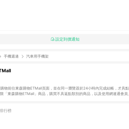
設定到價通知
手機週邊
汽車用手機架
Mall
INE購物前往東森購物ETMall頁面，並在同一瀏覽器於24小時內完成結帳，才具
回饋僅限「東森購物ETMall」商品，購買不具返點類別的商品，以及使用網連通會
皆不在點數回饋範圍內。 3. 如購買以下類別商品，將無法獲得點數回饋：旅
APPLE、愛買、虛擬點數卡、悠遊卡、一卡通、icash愛金卡、環球嚴選、
4. 如取消訂單、退貨、退款或購物中登出東森購物ETMall，將無法獲得點數回饋
排行榜
之最終發票金額計算，實際回饋請依LINE購物通知為主。 6. 訂單如有使用東森購
限於東森幣、樂透金、東森現金券等)，不具點數回饋資格。詳細請依東森購物ET
INE購物設有「單一商品最高回饋點數」機制(特殊活動時開放「回饋無上限」)，