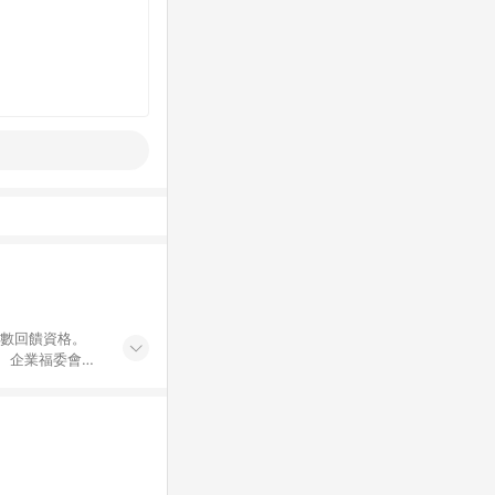
點數回饋資格。
員、企業福委會員
遊/住宿券、餐票
商城、專案商品、
。 5. 點數回
物ETMall站
Mall之結帳頁
以同一訂單中同一