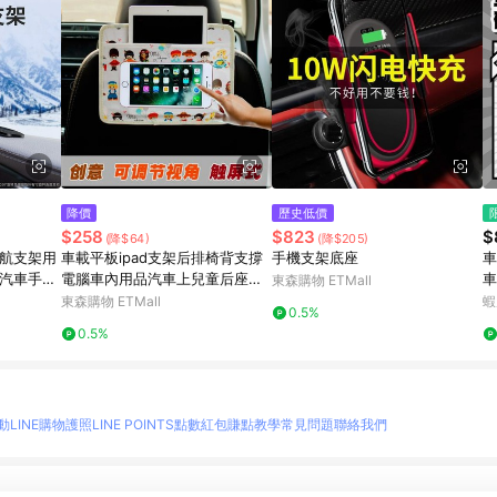
降價
歷史低價
$258
$823
$
(降$64)
(降$205)
導航支架用
車載平板ipad支架后排椅背支撐
手機支架底座
車
 汽車手機
電腦車內用品汽車上兒童后座手
車
東森購物 ETMall
機架 36
機架
螢
東森購物 ETMall
蝦
0.5%
【
0.5%
動
LINE購物護照
LINE POINTS點數紅包
賺點教學
常見問題
聯絡我們