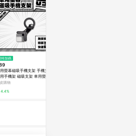
限時加碼
降價
歷史低價
89
$220
$708
(降$55)
(降$177
用螢幕磁吸手機支架 手機支架
BOROFONE BH96/BH97磁吸車
astree車
用手機架 磁吸支架 車用螢幕
載手機支架 中控儀表臺出風口通
機汽車導航支
幕手機架 導航支架 汽車支架
用新款
播
皮購物
東森購物 ETMall
東森購物 ETMa
零伍工坊】
4.4%
0.5%
0.5%