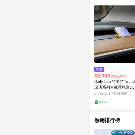
商品不論件數計算，並依
品資料更新會有時間差
準。 9. 若有贈點爭議
贈點回饋。 10. 
紅包頁面規則為準。
降價
$2,980
(降$1,050)
Daily Lab 特斯拉Tes
玻璃系列車載香氛盒DLC
含香氛膠囊(套裝組) 陶
citiesocial 找 好東西
想泡茶(套裝組)
0.5%
熱銷排行榜