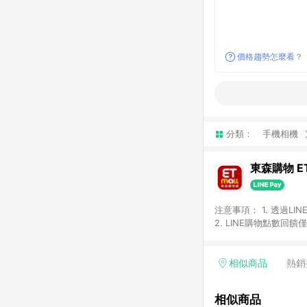
價格趨勢怎麼看？
分類：
手機相機
東森購物 ET
注意事項： 1. 透過L
2. LINE購物點數
等身份結帳成立之訂單，
券、手錶、精品、珠寶、
「草莓網」全館商品。 
相似商品
熱銷
饋會扣除所有折扣優惠後
內之折扣優惠(包含但不
相似商品
面顯示為準。 7. L