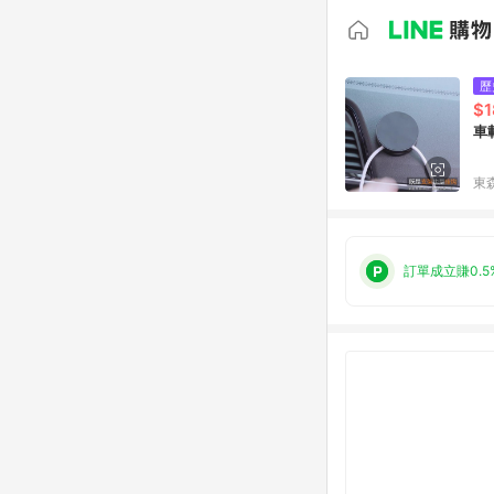
歷
$1
車
東森
訂單成立賺0.5