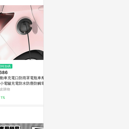
訊整合性平台，商
銷售網頁標示為
進行申訴，恕無法
使用條件請依點數
限時加碼
歷史低價
降價
686
$276
$650
(降$68)
(降$40
動車充電口防雨罩電瓶車摩托
Pixco百攝寶EW-88C遮光罩 適
新年開車大吉
小電驢充電防水防塵防觸電保
用佳能Canon 24-70mm f2.8L
貨]【邱氏選品
免運
二代鏡頭
雪車用香氛禮
皮購物
東森購物 ETMall
LINE禮物
禮首選｜生日
1%
0.5%
換禮物｜質感