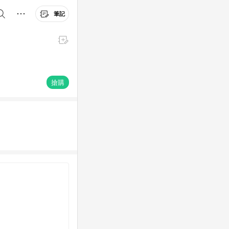
筆記
搶購