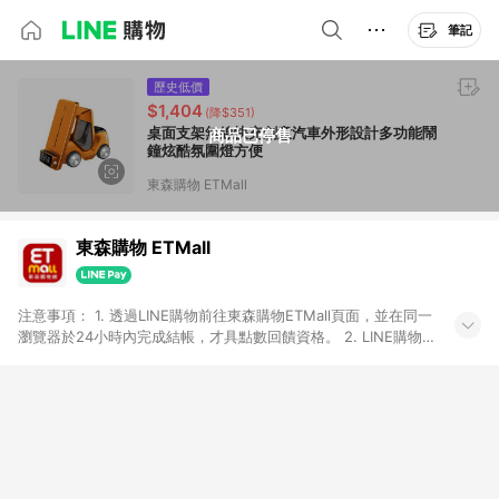
筆記
歷史低價
$1,404
(降$351)
桌面支架無線快充創意汽車外形設計多功能鬧
商品已停售
鐘炫酷氛圍燈方便
東森購物 ETMall
東森購物 ETMall
注意事項： 1. 透過LINE購物前往東森購物ETMall頁面，並在同一
瀏覽器於24小時內完成結帳，才具點數回饋資格。 2. LINE購物
點數回饋僅限「東森購物ETMall」商品，購買不具返點類別的商
品，以及使用網連通會員、企業福委會員等身份結帳成立之訂
單，皆不在點數回饋範圍內。 3. 如購買以下類別商品，將無法獲
得點數回饋：旅遊/住宿券、餐票券、手錶、精品、珠寶、
APPLE、愛買、虛擬點數卡、悠遊卡、一卡通、icash愛金卡、環
球嚴選、商城、專案商品、「草莓網」全館商品。 4. 如取消訂
單、退貨、退款或購物中登出東森購物ETMall，將無法獲得點數