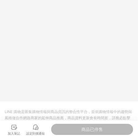
回饋。 5. 點數回饋會扣除所有折扣優惠後之最終發票金額計算，
實際回饋請依LINE購物通知為主。 6. 訂單如有使用東森購物
ETMall站內之折扣優惠(包含但不限於東森幣、樂透金、東森現金
券等)，不具點數回饋資格。詳細請依東森購物ETMall之結帳頁面
顯示為準。 7. LINE購物設有「單一商品最高回饋點數」機制(特
殊活動時開放「回饋無上限」)，以同一訂單中同一商品不論件數
計算，並依訂單成立時間當下LINE購物所設定的回饋機制為準。
8. LINE購物為購物資訊整合性平台，商品資料更新會有時間差，
如顯示之商品規格、顏色、價位、贈品與東森購物ETMall銷售網
頁不符，以銷售網頁標示為準。 9. 若有贈點爭議，請務必於訂單
日期+180天以內至LINE購物客服洽詢；若超過180天(含)以上進
行申訴，恕無法贈點回饋。 10. 部分點數紅包僅限指定商品使
用，或不適用於無回饋商品。各點數紅包之適用商品與使用條件
請依點數紅包頁面規則為準。
LINE 購物是匯集購物情報與商品資訊的整合性平台，並依購物情報中的趨勢與
風格做合作網路商家的延伸商品推薦，商品資料更新會有時間差，請務必點擊
商品至各合作網路商家，確認現售價與購物條件，一切資訊以合作廠商網頁為
商品已停售
準。
加入筆記
設定到價通知