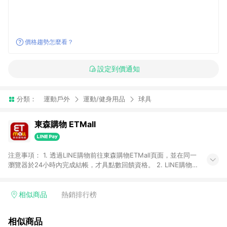
價格趨勢怎麼看？
設定到價通知
分類：
運動戶外
運動/健身用品
球具
東森購物 ETMall
注意事項： 1. 透過LINE購物前往東森購物ETMall頁面，並在同一
瀏覽器於24小時內完成結帳，才具點數回饋資格。 2. LINE購物
點數回饋僅限「東森購物ETMall」商品，購買不具返點類別的商
品，以及使用網連通會員、企業福委會員等身份結帳成立之訂
單，皆不在點數回饋範圍內。 3. 如購買以下類別商品，將無法獲
相似商品
熱銷排行榜
得點數回饋：旅遊/住宿券、餐票券、手錶、精品、珠寶、
APPLE、愛買、虛擬點數卡、悠遊卡、一卡通、icash愛金卡、環
相似商品
球嚴選、商城、專案商品、「草莓網」全館商品。 4. 如取消訂