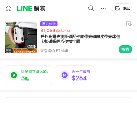
筆記
歷史低價
$1,056
(降$264)
戶外高爾夫測距儀配件腰帶夾磁鐵皮帶夾球包
卡扣磁吸輕巧便攜牢固
搶購
東森購物 ETMall
訂單成立賺0.5%
近一年最省
5
$264
點