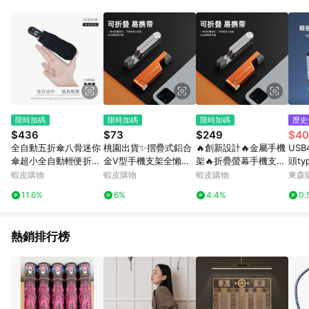
單、退貨、退款或購物中登出東森購物ETMall，將無法獲得點數
回饋。 5. 點數回饋會扣除所有折扣優惠後之最終發票金額計算，
實際回饋請依LINE購物通知為主。 6. 訂單如有使用東森購物
ETMall站內之折扣優惠(包含但不限於東森幣、樂透金、東森現金
券等)，不具點數回饋資格。詳細請依東森購物ETMall之結帳頁面
顯示為準。 7. LINE購物設有「單一商品最高回饋點數」機制(特
殊活動時開放「回饋無上限」)，以同一訂單中同一商品不論件數
計算，並依訂單成立時間當下LINE購物所設定的回饋機制為準。
8. LINE購物為購物資訊整合性平台，商品資料更新會有時間差，
限時加碼
限時加碼
限時加碼
歷史
如顯示之商品規格、顏色、價位、贈品與東森購物ETMall銷售網
$436
$73
$249
$40
頁不符，以銷售網頁標示為準。 9. 若有贈點爭議，請務必於訂單
全自動五折傘八骨迷你
桃園出貨✨摺疊式鋁合
🔥創新設計🔥金屬手機
US
日期+180天以內至LINE購物客服洽詢；若超過180天(含)以上進
傘超小全自動輕便折疊
金V型手機支架全懶人
架🔥折疊螢幕手機支架
頭ty
行申訴，恕無法贈點回饋。 10. 部分點數紅包僅限指定商品使
晴雨迷你單人全自動傘
摺疊小巧便攜高端創意
懶人支架 ipad支架 小
w快
蝦皮購物
蝦皮購物
蝦皮購物
東森購
用，或不適用於無回饋商品。各點數紅包之適用商品與使用條件
台灣出貨
桌面支撐架
巧便攜 手機平板通用
電腦
請依點數紅包頁面規則為準。
11.6%
6%
4.4%
0.
追劇新款合金屬支架 一
擴展
體式折疊
器一
熱銷排行榜