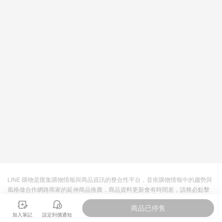
回饋。 5. 點數回饋會扣除所有折扣優惠後之最終發票金額計算，
實際回饋請依LINE購物通知為主。 6. 訂單如有使用東森購物
ETMall站內之折扣優惠(包含但不限於東森幣、樂透金、東森現金
券等)，不具點數回饋資格。詳細請依東森購物ETMall之結帳頁面
顯示為準。 7. LINE購物設有「單一商品最高回饋點數」機制(特
殊活動時開放「回饋無上限」)，以同一訂單中同一商品不論件數
計算，並依訂單成立時間當下LINE購物所設定的回饋機制為準。
8. LINE購物為購物資訊整合性平台，商品資料更新會有時間差，
如顯示之商品規格、顏色、價位、贈品與東森購物ETMall銷售網
頁不符，以銷售網頁標示為準。 9. 若有贈點爭議，請務必於訂單
日期+180天以內至LINE購物客服洽詢；若超過180天(含)以上進
行申訴，恕無法贈點回饋。 10. 部分點數紅包僅限指定商品使
用，或不適用於無回饋商品。各點數紅包之適用商品與使用條件
請依點數紅包頁面規則為準。
LINE 購物是匯集購物情報與商品資訊的整合性平台，並依購物情報中的趨勢與
風格做合作網路商家的延伸商品推薦，商品資料更新會有時間差，請務必點擊
商品至各合作網路商家，確認現售價與購物條件，一切資訊以合作廠商網頁為
商品已停售
準。
加入筆記
設定到價通知