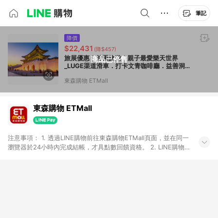
筆記
降價
$22,431
(降$457)
旅展優惠｜首爾旅遊｜親子最愛樂天世界
商品已停售
_LUGE渠道滑車．打卡文青咖啡廳．益善洞韓
屋村．現代OUTLET．松島水上計程車(一站
東森購物 ETMall
彩妝)五日｜高雄_26JK
東森購物 ETMall
注意事項： 1. 透過LINE購物前往東森購物ETMall頁面，並在同一
瀏覽器於24小時內完成結帳，才具點數回饋資格。 2. LINE購物
點數回饋僅限「東森購物ETMall」商品，購買不具返點類別的商
品，以及使用網連通會員、企業福委會員等身份結帳成立之訂
單，皆不在點數回饋範圍內。 3. 如購買以下類別商品，將無法獲
得點數回饋：旅遊/住宿券、餐票券、手錶、精品、珠寶、
APPLE、愛買、虛擬點數卡、悠遊卡、一卡通、icash愛金卡、環
球嚴選、商城、專案商品、「草莓網」全館商品。 4. 如取消訂
單、退貨、退款或購物中登出東森購物ETMall，將無法獲得點數