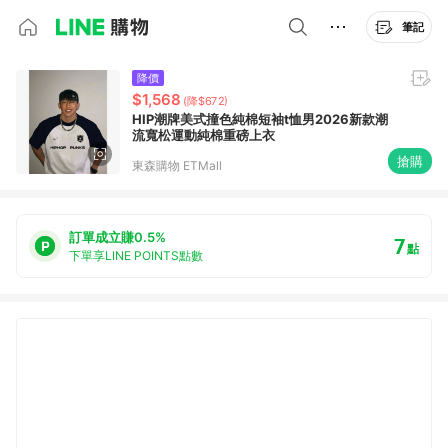
筆記
降價
$1,568
(降$672)
HIP潮牌美式撞色純棉短袖t恤男2026新款潮
流寬松運動純棉重磅上衣
搶購
東森購物 ETMall
訂單成立賺0.5%
7
點
下單享LINE POINTS點數