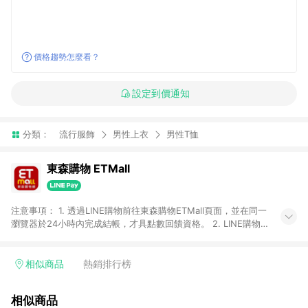
價格趨勢怎麼看？
設定到價通知
分類：
流行服飾
男性上衣
男性T恤
東森購物 ETMall
注意事項： 1. 透過LINE購物前往東森購物ETMall頁面，並在同一
瀏覽器於24小時內完成結帳，才具點數回饋資格。 2. LINE購物
點數回饋僅限「東森購物ETMall」商品，購買不具返點類別的商
品，以及使用網連通會員、企業福委會員等身份結帳成立之訂
單，皆不在點數回饋範圍內。 3. 如購買以下類別商品，將無法獲
相似商品
熱銷排行榜
得點數回饋：旅遊/住宿券、餐票券、手錶、精品、珠寶、
APPLE、愛買、虛擬點數卡、悠遊卡、一卡通、icash愛金卡、環
相似商品
球嚴選、商城、專案商品、「草莓網」全館商品。 4. 如取消訂