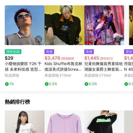
單、退貨、退款或購物中登出東森購物ETMall，將無法獲得點數
回饋。 5. 點數回饋會扣除所有折扣優惠後之最終發票金額計算，
實際回饋請依LINE購物通知為主。 6. 訂單如有使用東森購物
ETMall站內之折扣優惠(包含但不限於東森幣、樂透金、東森現金
券等)，不具點數回饋資格。詳細請依東森購物ETMall之結帳頁面
顯示為準。 7. LINE購物設有「單一商品最高回饋點數」機制(特
殊活動時開放「回饋無上限」)，以同一訂單中同一商品不論件數
計算，並依訂單成立時間當下LINE購物所設定的回饋機制為準。
8. LINE購物為購物資訊整合性平台，商品資料更新會有時間差，
限時加碼
降價
降價
歷史
如顯示之商品規格、顏色、價位、贈品與東森購物ETMall銷售網
$29
$3,478
$1,445
$1,
(降$869)
(降$361)
頁不符，以銷售網頁標示為準。 9. 若有贈點爭議，請務必於訂單
小廢物俱樂部 Y2K 千
Kids Shuffle布魯克林
兒童街舞服裝男童嘻哈
符龍
日期+180天以內至LINE購物客服洽詢；若超過180天(含)以上進
禧 未來科技感 造型眼
搖滾美式拼接Scream
潮服女童爵士舞套裝走
N 4
行申訴，恕無法贈點回饋。 10. 部分點數紅包僅限指定商品使
鏡 赛博朋克 蹦迪 嘻哈
印花黑色寬松牛仔夾克
秀亮片架子鼓演出服冬
男春
蝦皮購物
東森購物 ETMall
東森購物 ETMall
東森購
用，或不適用於無回饋商品。各點數紅包之適用商品與使用條件
未來科技感 機能護目鏡
街
請依點數紅包頁面規則為準。
1%
0.5%
0.5%
0.
網紅同款 小紅書同款
熱銷排行榜