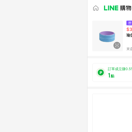
歷
$3
瑜
東森
訂單成立賺0.5
1
點