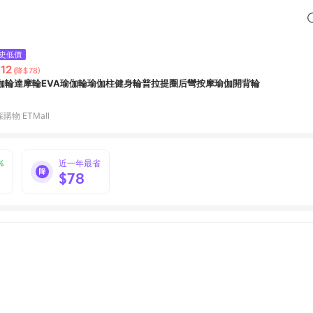
史低價
12
(降$78)
伽輪達摩輪EVA瑜伽輪瑜伽柱健身輪普拉提圈后彎按摩瑜伽開背輪
購物 ETMall
%
近一年最省
$78