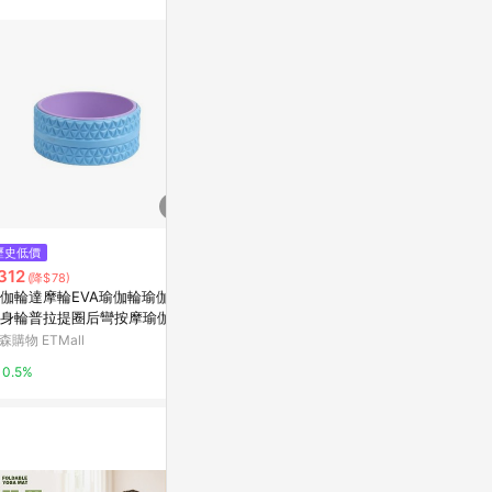
訊整合性平台，商
銷售網頁標示為
進行申訴，恕無法
使用條件請依點數
$350
$50
歷史低價
《C.C》氧化鋁坩堝 SSA-H Alu
【GARDEN
312
(降$78)
mina Crucible, SSA-H
換頭(26.5m
伽輪達摩輪EVA瑜伽輪瑜伽柱
00926-0050
台灣樂天市場
Yahoo購物中
身輪普拉提圈后彎按摩瑜伽開
輪
森購物 ETMall
3%
0%
0.5%