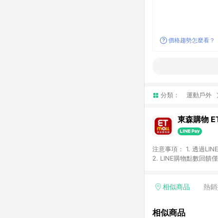
價格趨勢怎麼看？
分類：
運動戶外
東森購物 ET
注意事項： 1. 透過L
2. LINE購物點數
等身份結帳成立之訂單，
券、手錶、精品、珠寶、
「草莓網」全館商品。 
相似商品
熱銷
饋會扣除所有折扣優惠後
內之折扣優惠(包含但不
相似商品
面顯示為準。 7. L