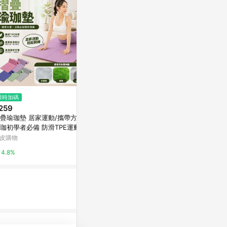
限時加碼
限時加碼
歷史低價
259
$503
$240
(降$60)
疊瑜珈墊 居家運動/攜帶方便/
出清不補 蝦皮底價 原廠高質量
美臀圈提臀帶
珈初學者必備 防滑TPE運動墊
團體比賽繩 長繩 集體跳繩 多人
跨境健身瑜伽
身墊 加厚防汗墊
跳繩 3米 7米 12米 大跳繩 跳大
力帶
皮購物
蝦皮購物
東森購物 ETMa
繩 多人跳 學生專
4.8%
8%
0.5%