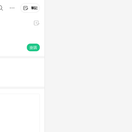
筆記
搶購