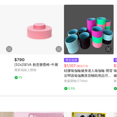
訂單成立時間當下LINE購物所設定的回饋機制為準。 8. LINE購物為購物資
，如顯示之商品規格、顏色、價位、贈品與東森購物ETMall銷售網頁不符，以
，請務必於訂單日期+180天以內至LINE購物客服洽詢；若超過180天(含)以上
部分點數紅包僅限指定商品使用，或不適用於無回饋商品。各點數紅包之適用商品與
$790
歷史低價
[52s]SEVA 創意樂疊椅-中層
$1,107
$
(降$276)
萬家福線上購物
硅膠瑜伽輪健身達人瑜伽輪 開背
瑜
后彎器瑜伽圈美背輔助用品可代
健
1%
發
背
東森購物 ETMall
東
0.5%