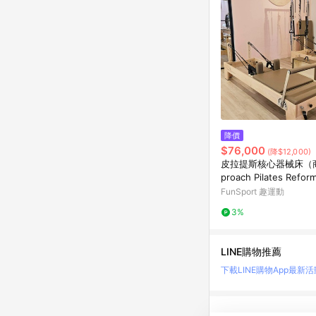
降價
$76,000
(降$12,000)
皮拉提斯核心器械床（
proach Pilates Refor
FunSport 趣運動
3%
LINE購物推薦
下載LINE購物App
最新活