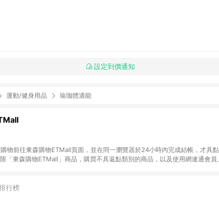
設定到價通知
運動/健身用品
瑜珈體適能
Mall
INE購物前往東森購物ETMall頁面，並在同一瀏覽器於24小時內完成結帳，才具
回饋僅限「東森購物ETMall」商品，購買不具返點類別的商品，以及使用網連通會
皆不在點數回饋範圍內。 3. 如購買以下類別商品，將無法獲得點數回饋：旅
APPLE、愛買、虛擬點數卡、悠遊卡、一卡通、icash愛金卡、環球嚴選、
4. 如取消訂單、退貨、退款或購物中登出東森購物ETMall，將無法獲得點數回饋
排行榜
之最終發票金額計算，實際回饋請依LINE購物通知為主。 6. 訂單如有使用東森購
限於東森幣、樂透金、東森現金券等)，不具點數回饋資格。詳細請依東森購物ET
INE購物設有「單一商品最高回饋點數」機制(特殊活動時開放「回饋無上限」)，