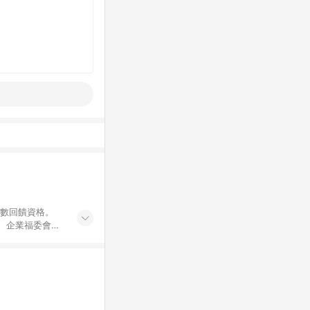
點數回饋資格。
員、企業福委會員
遊/住宿券、餐票
商城、專案商品、
。 5. 點數回
物ETMall站
Mall之結帳頁
以同一訂單中同一