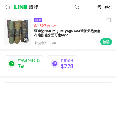
筆記
降價
$1,527
(降$228)
亞麻墊Natural jute yoga mat環保天然黃麻
布瑜伽健身墊可定logo
搶購
東森購物 ETMall
訂單成立賺0.5%
近期最省
7
$228
點