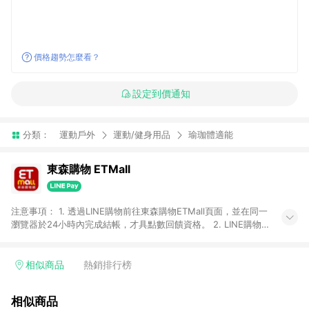
價格趨勢怎麼看？
設定到價通知
分類：
運動戶外
運動/健身用品
瑜珈體適能
東森購物 ETMall
注意事項： 1. 透過LINE購物前往東森購物ETMall頁面，並在同一
瀏覽器於24小時內完成結帳，才具點數回饋資格。 2. LINE購物
點數回饋僅限「東森購物ETMall」商品，購買不具返點類別的商
品，以及使用網連通會員、企業福委會員等身份結帳成立之訂
單，皆不在點數回饋範圍內。 3. 如購買以下類別商品，將無法獲
相似商品
熱銷排行榜
得點數回饋：旅遊/住宿券、餐票券、手錶、精品、珠寶、
APPLE、愛買、虛擬點數卡、悠遊卡、一卡通、icash愛金卡、環
相似商品
球嚴選、商城、專案商品、「草莓網」全館商品。 4. 如取消訂