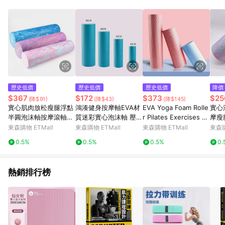
單、退貨、退款或購物中登出東森購物ETMall，將無法獲得點數
回饋。 5. 點數回饋會扣除所有折扣優惠後之最終發票金額計算，
實際回饋請依LINE購物通知為主。 6. 訂單如有使用東森購物
ETMall站內之折扣優惠(包含但不限於東森幣、樂透金、東森現金
券等)，不具點數回饋資格。詳細請依東森購物ETMall之結帳頁面
顯示為準。 7. LINE購物設有「單一商品最高回饋點數」機制(特
殊活動時開放「回饋無上限」)，以同一訂單中同一商品不論件數
計算，並依訂單成立時間當下LINE購物所設定的回饋機制為準。
8. LINE購物為購物資訊整合性平台，商品資料更新會有時間差，
歷史低價
歷史低價
歷史低價
降價
如顯示之商品規格、顏色、價位、贈品與東森購物ETMall銷售網
$367
$172
$373
$25
(降$91)
(降$43)
(降$145)
頁不符，以銷售網頁標示為準。 9. 若有贈點爭議，請務必於訂單
實心肌肉放松瘦腿浮點
鴻湊健身按摩軸EVA材
EVA Yoga Foam Rolle
實心
日期+180天以內至LINE購物客服洽詢；若超過180天(含)以上進
半圓泡沫軸按摩滾軸初
質迷彩實心泡沫軸 壓小
r Pilates Exercises Fit
摩瘦
行申訴，恕無法贈點回饋。 10. 部分點數紅包僅限指定商品使
學滾輪瑜伽柱
腿瑜伽柱工廠現貨批發
ness瑜伽柱Column
輔助
東森購物 ETMall
東森購物 ETMall
東森購物 ETMall
東森購
用，或不適用於無回饋商品。各點數紅包之適用商品與使用條件
請依點數紅包頁面規則為準。
0.5%
0.5%
0.5%
0.
熱銷排行榜