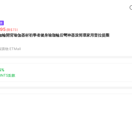
價
95
(降$73)
伽輪開背瑜伽器材初學者健身瑜珈輪后彎神器滾筒環家用普拉提圈
購物 ETMall
5%
OINTS點數