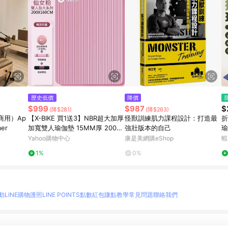
歷史低價
降價
$999
$987
$
(降$281)
(降$263)
商用）Ap
【X-BIKE 買1送3】NBR超大加厚
怪獸訓練肌力課程設計：打造最
折
mer
加寬雙人瑜伽墊 15MM厚 200×1
強壯版本的自己
瑜
60CM 瑜珈墊/地墊 SGS認證 N2
健
Yahoo購物中心
康是美網購eShop
蝦
01615 (贈綁帶、背袋、直徑25
1%
0%
公分皮拉提斯球)
動
LINE購物護照
LINE POINTS點數紅包
賺點教學
常見問題
聯絡我們