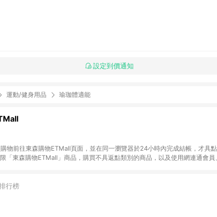
設定到價通知
運動/健身用品
瑜珈體適能
Mall
INE購物前往東森購物ETMall頁面，並在同一瀏覽器於24小時內完成結帳，才具
回饋僅限「東森購物ETMall」商品，購買不具返點類別的商品，以及使用網連通會
皆不在點數回饋範圍內。 3. 如購買以下類別商品，將無法獲得點數回饋：旅
APPLE、愛買、虛擬點數卡、悠遊卡、一卡通、icash愛金卡、環球嚴選、
4. 如取消訂單、退貨、退款或購物中登出東森購物ETMall，將無法獲得點數回饋
排行榜
之最終發票金額計算，實際回饋請依LINE購物通知為主。 6. 訂單如有使用東森購
限於東森幣、樂透金、東森現金券等)，不具點數回饋資格。詳細請依東森購物ET
INE購物設有「單一商品最高回饋點數」機制(特殊活動時開放「回饋無上限」)，