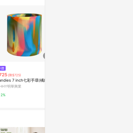
訊整合性平台，商
銷售網頁標示為
進行申訴，恕無法
使用條件請依點數
$550
$15
降價
寬版褶皺純色・髮箍
【紙膠帶】 8
725
(降$725)
藍09)01809
新光三越skm online
andies 7 inch七彩手環(橘紅)
亞洲跨境設計購物
HHY明華興業
1%
1%
2%