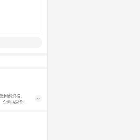
點數回饋資格。
員、企業福委會員
遊/住宿券、餐票
商城、專案商品、
。 5. 點數回
物ETMall站
Mall之結帳頁
以同一訂單中同一