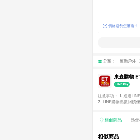
價格趨勢怎麼看？
分類：
運動戶外
東森購物 ET
注意事項： 1. 透過L
2. LINE購物點數
等身份結帳成立之訂單，
券、手錶、精品、珠寶、
「草莓網」全館商品。 
相似商品
熱銷
饋會扣除所有折扣優惠後
內之折扣優惠(包含但不
相似商品
面顯示為準。 7. L