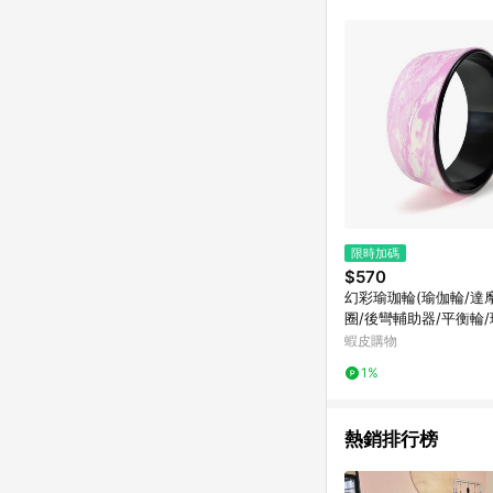
商品不論件數計算，並依
品資料更新會有時間差
準。 9. 若有贈點爭議
贈點回饋。 10. 
紅包頁面規則為準。
限時加碼
$570
幻彩瑜珈輪(瑜伽輪/達
圈/後彎輔助器/平衡輪/
柔軟度)
蝦皮購物
1%
熱銷排行榜