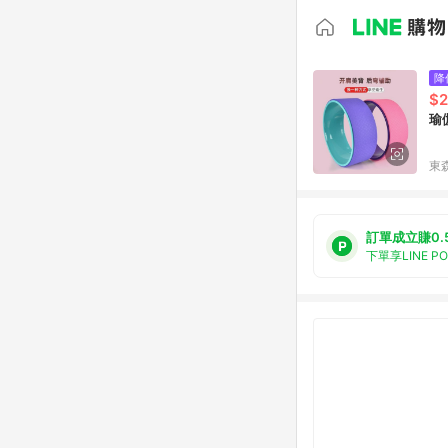
降
$2
瑜
東森
訂單成立賺0.
下單享LINE P