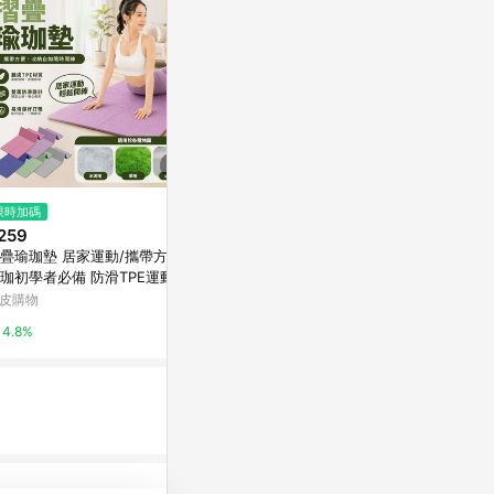
限時加碼
歷史低價
歷史低價
259
$240
$987
(降$60)
(降$138
疊瑜珈墊 居家運動/攜帶方便/
美臀圈提臀帶深蹲翹臀圈拉力帶
怪獸訓練動作
珈初學者必備 防滑TPE運動墊
跨境健身瑜伽彈力帶力量訓練阻
與矯正
身墊 加厚防汗墊
力帶
皮購物
東森購物 ETMall
康是美網購eSh
4.8%
0.5%
0%