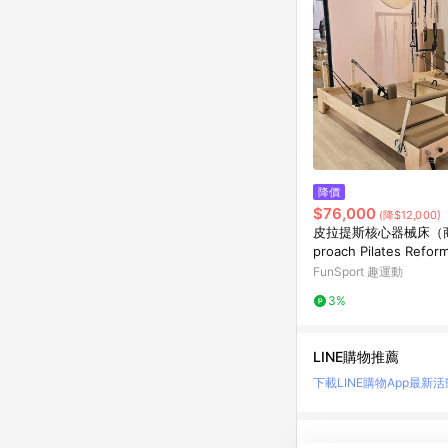
降價
$76,000
(降$12,000)
皮拉提斯核心器械床（
proach Pilates Refor
FunSport 趣運動
3%
LINE購物推薦
下載LINE購物App
最新活