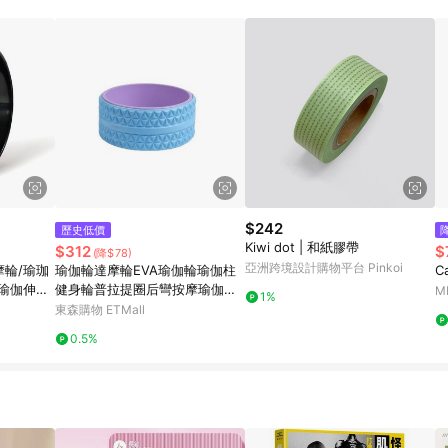
訂單成立時間當下LINE購物所設定的回饋機制為準。 8. LINE購物為購物資
，如顯示之商品規格、顏色、價位、贈品與東森購物ETMall銷售網頁不符，以
，請務必於訂單日期+180天以內至LINE購物客服洽詢；若超過180天(含)以上
部分點數紅包僅限指定商品使用，或不適用於無回饋商品。各點數紅包之適用商品與
$242
歷史低價
Kiwi dot | 和紙膠帶
$312
$
(降$78)
亞洲跨境設計購物平台 Pinkoi
摩輪/瑜珈
瑜伽輪達摩輪EVA瑜伽輪瑜伽柱
C
瑜伽伸展/
健身輪普拉提圈后彎按摩瑜伽開
M
1%
背輪
東森購物 ETMall
0.5%