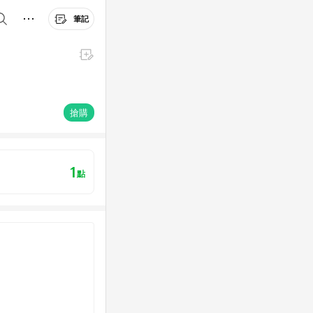
筆記
搶購
1
點