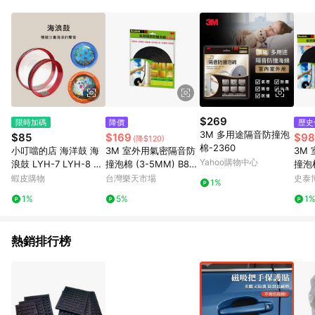
單、退貨、退款或購物中登出東森購物ETMall，將無法獲得點數
回饋。 5. 點數回饋會扣除所有折扣優惠後之最終發票金額計算，
實際回饋請依LINE購物通知為主。 6. 訂單如有使用東森購物
ETMall站內之折扣優惠(包含但不限於東森幣、樂透金、東森現金
券等)，不具點數回饋資格。詳細請依東森購物ETMall之結帳頁面
顯示為準。 7. LINE購物設有「單一商品最高回饋點數」機制(特
殊活動時開放「回饋無上限」)，以同一訂單中同一商品不論件數
計算，並依訂單成立時間當下LINE購物所設定的回饋機制為準。
8. LINE購物為購物資訊整合性平台，商品資料更新會有時間差，
$269
限時加碼
降價
歷史
如顯示之商品規格、顏色、價位、贈品與東森購物ETMall銷售網
3M 多用途隔音防撞泡
$85
$169
$98
(降$120)
頁不符，以銷售網頁標示為準。 9. 若有贈點爭議，請務必於訂單
棉-2360
小叮噹的店 海洋鼓 海
3M 室外用氣密隔音防
3M
日期+180天以內至LINE購物客服洽詢；若超過180天(含)以上進
Yahoo購物中心
浪鼓 LYH-7 LYH-8 LY
撞泡棉 (3-5MM) B88
撞泡
行申訴，恕無法贈點回饋。 10. 部分點數紅包僅限指定商品使
H-10 006 打擊樂器 節
02
防撞
蝦皮購物
台灣樂天市場
史泰博
用，或不適用於無回饋商品。各點數紅包之適用商品與使用條件
1%
奏樂器 ORFF 奧福
門窗
旗艦
請依點數紅包頁面規則為準。
1%
5%
1
史泰
熱銷排行榜