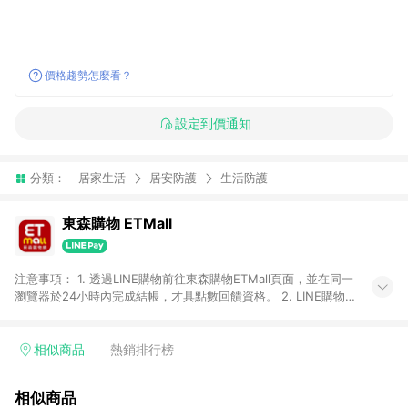
價格趨勢怎麼看？
設定到價通知
分類：
居家生活
居安防護
生活防護
東森購物 ETMall
注意事項： 1. 透過LINE購物前往東森購物ETMall頁面，並在同一
瀏覽器於24小時內完成結帳，才具點數回饋資格。 2. LINE購物
點數回饋僅限「東森購物ETMall」商品，購買不具返點類別的商
品，以及使用網連通會員、企業福委會員等身份結帳成立之訂
單，皆不在點數回饋範圍內。 3. 如購買以下類別商品，將無法獲
相似商品
熱銷排行榜
得點數回饋：旅遊/住宿券、餐票券、手錶、精品、珠寶、
APPLE、愛買、虛擬點數卡、悠遊卡、一卡通、icash愛金卡、環
相似商品
球嚴選、商城、專案商品、「草莓網」全館商品。 4. 如取消訂