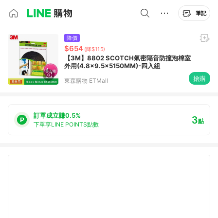
筆記
降價
$654
(降$115)
【3M】8802 SCOTCH氣密隔音防撞泡棉室
外用(4.8x9.5x5150MM)-四入組
搶購
東森購物 ETMall
訂單成立賺0.5%
3
點
下單享LINE POINTS點數