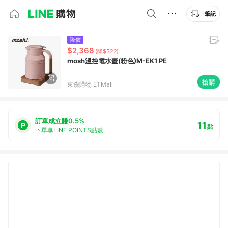
筆記
降價
$2,368
(降$322)
mosh溫控電水壺(粉色)M-EK1 PE
搶購
東森購物 ETMall
訂單成立賺0.5%
11
點
下單享LINE POINTS點數