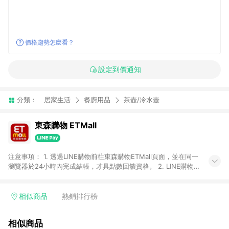
價格趨勢怎麼看？
設定到價通知
分類：
居家生活
餐廚用品
茶壺/冷水壺
東森購物 ETMall
注意事項： 1. 透過LINE購物前往東森購物ETMall頁面，並在同一
瀏覽器於24小時內完成結帳，才具點數回饋資格。 2. LINE購物
點數回饋僅限「東森購物ETMall」商品，購買不具返點類別的商
品，以及使用網連通會員、企業福委會員等身份結帳成立之訂
單，皆不在點數回饋範圍內。 3. 如購買以下類別商品，將無法獲
相似商品
熱銷排行榜
得點數回饋：旅遊/住宿券、餐票券、手錶、精品、珠寶、
APPLE、愛買、虛擬點數卡、悠遊卡、一卡通、icash愛金卡、環
相似商品
球嚴選、商城、專案商品、「草莓網」全館商品。 4. 如取消訂