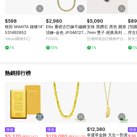
顯示為準。 7. LINE購物設有「單一商品最高回饋點數」機制(特
殊活動時開放「回饋無上限」)，以同一訂單中同一商品不論件數
計算，並依訂單成立時間當下LINE購物所設定的回饋機制為準。
8. LINE購物為購物資訊整合性平台，商品資料更新會有時間差，
$598
$2,980
$5,090
$89
如顯示之商品規格、顏色、價位、贈品與東森購物ETMall銷售網
牧田 MAKITA 鏈條14”
Ellis 重磅古巴鍊不鏽鋼
安珠 黑鑽石 黑色 圓形
[預購
頁不符，以銷售網頁標示為準。 9. 若有贈點爭議，請務必於訂單
531492652
項鍊-金色 JF0461271
7mm 墜子 經典系列 R
序古巴
日期+180天以內至LINE購物客服洽詢；若超過180天(含)以上進
0
ound P 寶石銀飾 AN
Chai
Yahoo購物中心
FOSSIL
亞洲跨境設計購物平台
新光三
行申訴，恕無法贈點回饋。 10. 部分點數紅包僅限指定商品使
an N
Pinkoi
用，或不適用於無回饋商品。各點數紅包之適用商品與使用條件
1%
10%
1%
1
請依點數紅包頁面規則為準。
熱銷排行榜
$12,380
降價
降價
降價
幸運草金飾 天生一對黃
$5,370
$179,080
$16
(降$5,147)
(降$10,175)