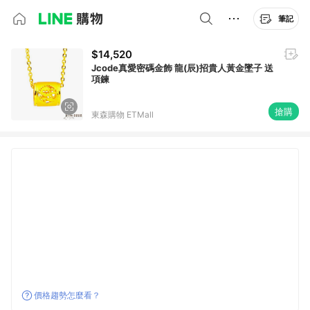
筆記
$14,520
Jcode真愛密碼金飾 龍(辰)招貴人黃金墜子 送
項鍊
搶購
東森購物 ETMall
價格趨勢怎麼看？