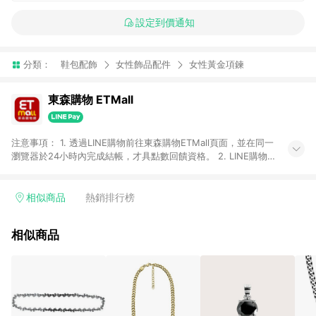
設定到價通知
分類：
鞋包配飾
女性飾品配件
女性黃金項鍊
東森購物 ETMall
注意事項： 1. 透過LINE購物前往東森購物ETMall頁面，並在同一
瀏覽器於24小時內完成結帳，才具點數回饋資格。 2. LINE購物
點數回饋僅限「東森購物ETMall」商品，購買不具返點類別的商
品，以及使用網連通會員、企業福委會員等身份結帳成立之訂
單，皆不在點數回饋範圍內。 3. 如購買以下類別商品，將無法獲
相似商品
熱銷排行榜
得點數回饋：旅遊/住宿券、餐票券、手錶、精品、珠寶、
APPLE、愛買、虛擬點數卡、悠遊卡、一卡通、icash愛金卡、環
相似商品
球嚴選、商城、專案商品、「草莓網」全館商品。 4. 如取消訂
單、退貨、退款或購物中登出東森購物ETMall，將無法獲得點數
回饋。 5. 點數回饋會扣除所有折扣優惠後之最終發票金額計算，
實際回饋請依LINE購物通知為主。 6. 訂單如有使用東森購物
ETMall站內之折扣優惠(包含但不限於東森幣、樂透金、東森現金
券等)，不具點數回饋資格。詳細請依東森購物ETMall之結帳頁面