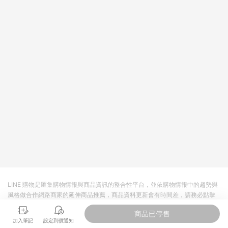
回饋。 5. 點數回饋會扣除所有折扣優惠後之最終發票金額計算，
實際回饋請依LINE購物通知為主。 6. 訂單如有使用東森購物
ETMall站內之折扣優惠(包含但不限於東森幣、樂透金、東森現金
券等)，不具點數回饋資格。詳細請依東森購物ETMall之結帳頁面
顯示為準。 7. LINE購物設有「單一商品最高回饋點數」機制(特
殊活動時開放「回饋無上限」)，以同一訂單中同一商品不論件數
計算，並依訂單成立時間當下LINE購物所設定的回饋機制為準。
8. LINE購物為購物資訊整合性平台，商品資料更新會有時間差，
如顯示之商品規格、顏色、價位、贈品與東森購物ETMall銷售網
頁不符，以銷售網頁標示為準。 9. 若有贈點爭議，請務必於訂單
日期+180天以內至LINE購物客服洽詢；若超過180天(含)以上進
行申訴，恕無法贈點回饋。 10. 部分點數紅包僅限指定商品使
用，或不適用於無回饋商品。各點數紅包之適用商品與使用條件
請依點數紅包頁面規則為準。
LINE 購物是匯集購物情報與商品資訊的整合性平台，並依購物情報中的趨勢與
風格做合作網路商家的延伸商品推薦，商品資料更新會有時間差，請務必點擊
商品至各合作網路商家，確認現售價與購物條件，一切資訊以合作廠商網頁為
商品已停售
準。
加入筆記
設定到價通知