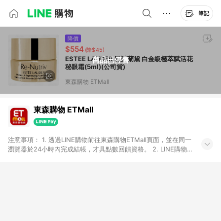
筆記
降價
$554
(降$45)
ESTEE LAUDER 雅詩蘭黛 白金級極萃賦活花
商品已停售
秘眼霜(5ml)(公司貨)
東森購物 ETMall
東森購物 ETMall
注意事項： 1. 透過LINE購物前往東森購物ETMall頁面，並在同一
瀏覽器於24小時內完成結帳，才具點數回饋資格。 2. LINE購物
點數回饋僅限「東森購物ETMall」商品，購買不具返點類別的商
品，以及使用網連通會員、企業福委會員等身份結帳成立之訂
單，皆不在點數回饋範圍內。 3. 如購買以下類別商品，將無法獲
得點數回饋：旅遊/住宿券、餐票券、手錶、精品、珠寶、
APPLE、愛買、虛擬點數卡、悠遊卡、一卡通、icash愛金卡、環
球嚴選、商城、專案商品、「草莓網」全館商品。 4. 如取消訂
單、退貨、退款或購物中登出東森購物ETMall，將無法獲得點數