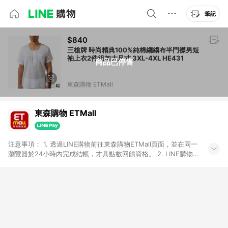
筆記
$840
三槍牌 時尚精典100%純棉縐縐布半門襟男短
袖上衣2件組加大尺寸 3XL-4XL HE431
商品已停售
東森購物 ETMall
東森購物 ETMall
注意事項： 1. 透過LINE購物前往東森購物ETMall頁面，並在同一
瀏覽器於24小時內完成結帳，才具點數回饋資格。 2. LINE購物
點數回饋僅限「東森購物ETMall」商品，購買不具返點類別的商
品，以及使用網連通會員、企業福委會員等身份結帳成立之訂
單，皆不在點數回饋範圍內。 3. 如購買以下類別商品，將無法獲
得點數回饋：旅遊/住宿券、餐票券、手錶、精品、珠寶、
APPLE、愛買、虛擬點數卡、悠遊卡、一卡通、icash愛金卡、環
球嚴選、商城、專案商品、「草莓網」全館商品。 4. 如取消訂
單、退貨、退款或購物中登出東森購物ETMall，將無法獲得點數