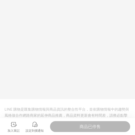
回饋。 5. 點數回饋會扣除所有折扣優惠後之最終發票金額計算，
實際回饋請依LINE購物通知為主。 6. 訂單如有使用東森購物
ETMall站內之折扣優惠(包含但不限於東森幣、樂透金、東森現金
券等)，不具點數回饋資格。詳細請依東森購物ETMall之結帳頁面
顯示為準。 7. LINE購物設有「單一商品最高回饋點數」機制(特
殊活動時開放「回饋無上限」)，以同一訂單中同一商品不論件數
計算，並依訂單成立時間當下LINE購物所設定的回饋機制為準。
8. LINE購物為購物資訊整合性平台，商品資料更新會有時間差，
如顯示之商品規格、顏色、價位、贈品與東森購物ETMall銷售網
頁不符，以銷售網頁標示為準。 9. 若有贈點爭議，請務必於訂單
日期+180天以內至LINE購物客服洽詢；若超過180天(含)以上進
行申訴，恕無法贈點回饋。 10. 部分點數紅包僅限指定商品使
用，或不適用於無回饋商品。各點數紅包之適用商品與使用條件
請依點數紅包頁面規則為準。
LINE 購物是匯集購物情報與商品資訊的整合性平台，並依購物情報中的趨勢與
風格做合作網路商家的延伸商品推薦，商品資料更新會有時間差，請務必點擊
商品至各合作網路商家，確認現售價與購物條件，一切資訊以合作廠商網頁為
商品已停售
準。
加入筆記
設定到價通知