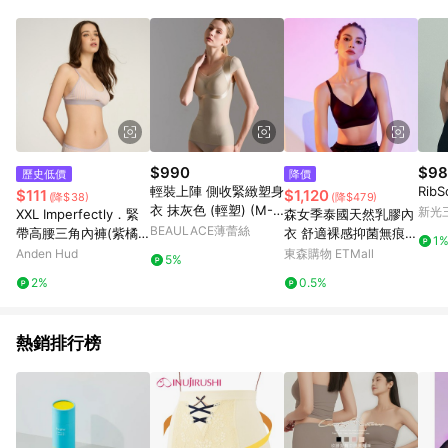
單、退貨、退款或購物中登出東森購物ETMall，將無法獲得點數
回饋。 5. 點數回饋會扣除所有折扣優惠後之最終發票金額計算，
實際回饋請依LINE購物通知為主。 6. 訂單如有使用東森購物
ETMall站內之折扣優惠(包含但不限於東森幣、樂透金、東森現金
券等)，不具點數回饋資格。詳細請依東森購物ETMall之結帳頁面
顯示為準。 7. LINE購物設有「單一商品最高回饋點數」機制(特
殊活動時開放「回饋無上限」)，以同一訂單中同一商品不論件數
計算，並依訂單成立時間當下LINE購物所設定的回饋機制為準。
8. LINE購物為購物資訊整合性平台，商品資料更新會有時間差，
$990
$98
歷史低價
降價
如顯示之商品規格、顏色、價位、贈品與東森購物ETMall銷售網
輕裝上陣 側收緊緻塑身
Rib
$111
$1,120
(降$38)
(降$479)
頁不符，以銷售網頁標示為準。 9. 若有贈點爭議，請務必於訂單
衣 抹灰色 (輕塑) (M-3
新光三
XXL Imperfectly．緊
森女季泰國天然乳膠內
日期+180天以內至LINE購物客服洽詢；若超過180天(含)以上進
L)
BEAULACE薄蕾絲
帶高腰三角內褲(紫橘
衣 舒適裸感抑菌無痕無
行申訴，恕無法贈點回饋。 10. 部分點數紅包僅限指定商品使
1
細條紋)
鋼圈小胸聚攏 云感款
Anden Hud
東森購物 ETMall
用，或不適用於無回饋商品。各點數紅包之適用商品與使用條件
5%
請依點數紅包頁面規則為準。
2%
0.5%
熱銷排行榜