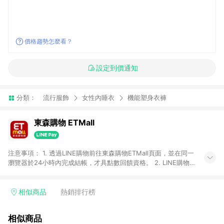
價格趨勢怎麼看？
設定到價通知
分類：
流行服飾
女性內睡衣
機能塑身衣褲
東森購物 ETMall
注意事項： 1. 透過LINE購物前往東森購物ETMall頁面，並在同一
瀏覽器於24小時內完成結帳，才具點數回饋資格。 2. LINE購物
點數回饋僅限「東森購物ETMall」商品，購買不具返點類別的商
品，以及使用網連通會員、企業福委會員等身份結帳成立之訂
單，皆不在點數回饋範圍內。 3. 如購買以下類別商品，將無法獲
相似商品
熱銷排行榜
得點數回饋：旅遊/住宿券、餐票券、手錶、精品、珠寶、
APPLE、愛買、虛擬點數卡、悠遊卡、一卡通、icash愛金卡、環
相似商品
球嚴選、商城、專案商品、「草莓網」全館商品。 4. 如取消訂