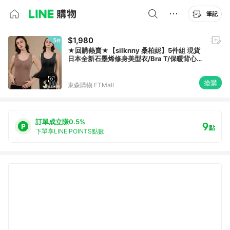
筆記
$1,980
★回購熱賣★【silknny 桑柏妮】5件組 現貨
日本全新石墨烯修身美型衣/Bra T/保暖背心/
保暖衣/美體衣/女塑身衣/雕塑衣(隨機)
搶購
東森購物 ETMall
訂單成立賺0.5%
9
點
下單享LINE POINTS點數