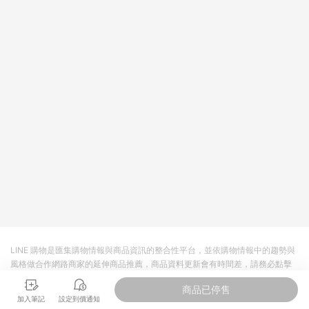
回饋。 5. 點數回饋會扣除所有折扣優惠後之最終發票金額計算，
實際回饋請依LINE購物通知為主。 6. 訂單如有使用東森購物
ETMall站內之折扣優惠(包含但不限於東森幣、樂透金、東森現金
券等)，不具點數回饋資格。詳細請依東森購物ETMall之結帳頁面
顯示為準。 7. LINE購物設有「單一商品最高回饋點數」機制(特
殊活動時開放「回饋無上限」)，以同一訂單中同一商品不論件數
計算，並依訂單成立時間當下LINE購物所設定的回饋機制為準。
8. LINE購物為購物資訊整合性平台，商品資料更新會有時間差，
如顯示之商品規格、顏色、價位、贈品與東森購物ETMall銷售網
頁不符，以銷售網頁標示為準。 9. 若有贈點爭議，請務必於訂單
日期+180天以內至LINE購物客服洽詢；若超過180天(含)以上進
行申訴，恕無法贈點回饋。 10. 部分點數紅包僅限指定商品使
用，或不適用於無回饋商品。各點數紅包之適用商品與使用條件
請依點數紅包頁面規則為準。
LINE 購物是匯集購物情報與商品資訊的整合性平台，並依購物情報中的趨勢與
風格做合作網路商家的延伸商品推薦，商品資料更新會有時間差，請務必點擊
商品至各合作網路商家，確認現售價與購物條件，一切資訊以合作廠商網頁為
商品已停售
準。
加入筆記
設定到價通知