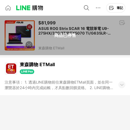
筆記
$81,999
ASUS ROG Strix SCAR 16 電競筆電 U9-
275HX/32G/1T/RTX5070 Ti/G635LR-
商品已停售
0031A275HX
東森購物 ETMall
東森購物 ETMall
注意事項： 1. 透過LINE購物前往東森購物ETMall頁面，並在同一
瀏覽器於24小時內完成結帳，才具點數回饋資格。 2. LINE購物
點數回饋僅限「東森購物ETMall」商品，購買不具返點類別的商
品，以及使用網連通會員、企業福委會員等身份結帳成立之訂
單，皆不在點數回饋範圍內。 3. 如購買以下類別商品，將無法獲
得點數回饋：旅遊/住宿券、餐票券、手錶、精品、珠寶、
APPLE、愛買、虛擬點數卡、悠遊卡、一卡通、icash愛金卡、環
球嚴選、商城、專案商品、「草莓網」全館商品。 4. 如取消訂
單、退貨、退款或購物中登出東森購物ETMall，將無法獲得點數