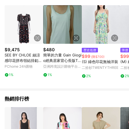
單、退貨、退款或購物中登出東森購物ETMall，將無法獲得點數
回饋。 5. 點數回饋會扣除所有折扣優惠後之最終發票金額計算，
實際回饋請依LINE購物通知為主。 6. 訂單如有使用東森購物
ETMall站內之折扣優惠(包含但不限於東森幣、樂透金、東森現金
券等)，不具點數回饋資格。詳細請依東森購物ETMall之結帳頁面
顯示為準。 7. LINE購物設有「單一商品最高回饋點數」機制(特
殊活動時開放「回饋無上限」)，以同一訂單中同一商品不論件數
計算，並依訂單成立時間當下LINE購物所設定的回饋機制為準。
8. LINE購物為購物資訊整合性平台，商品資料更新會有時間差，
$9,475
$480
歷史低價
降價
如顯示之商品規格、顏色、價位、贈品與東森購物ETMall銷售網
SEE BY CHLOE 絲涼
簡單的力量 Gain Giogi
$99
$99
(降$700)
頁不符，以銷售網頁標示為準。 9. 若有贈點爭議，請務必於訂單
感印花拼布領結排釦黑
o經典居家背心長版T(1
(S) 綠色印花無袖洋裝
(M
日期+180天以內至LINE購物客服洽詢；若超過180天(含)以上進
色短袖洋裝(不含腰帶)
00%有機棉)
PChome 24h購物
亞洲跨境設計購物平台
二拾衫TWENTYTHREE
二拾衫
行申訴，恕無法贈點回饋。 10. 部分點數紅包僅限指定商品使
Pinkoi
用，或不適用於無回饋商品。各點數紅包之適用商品與使用條件
1%
1%
2%
2
請依點數紅包頁面規則為準。
熱銷排行榜