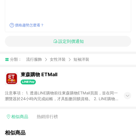
價格趨勢怎麼看？
設定到價通知
分類：
流行服飾
女性洋裝
短袖洋裝
東森購物 ETMall
注意事項： 1. 透過LINE購物前往東森購物ETMall頁面，並在同一
瀏覽器於24小時內完成結帳，才具點數回饋資格。 2. LINE購物
點數回饋僅限「東森購物ETMall」商品，購買不具返點類別的商
品，以及使用網連通會員、企業福委會員等身份結帳成立之訂
單，皆不在點數回饋範圍內。 3. 如購買以下類別商品，將無法獲
相似商品
熱銷排行榜
得點數回饋：旅遊/住宿券、餐票券、手錶、精品、珠寶、
APPLE、愛買、虛擬點數卡、悠遊卡、一卡通、icash愛金卡、環
相似商品
球嚴選、商城、專案商品、「草莓網」全館商品。 4. 如取消訂